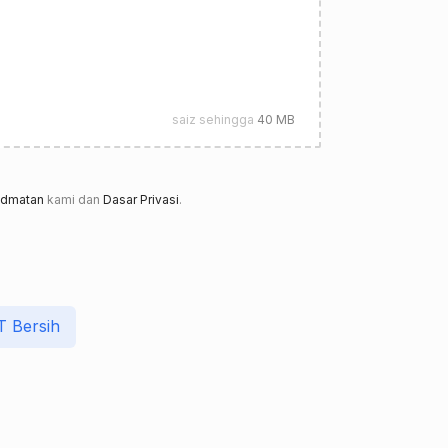
saiz sehingga
40 MB
idmatan
kami dan
Dasar Privasi
.
 Bersih