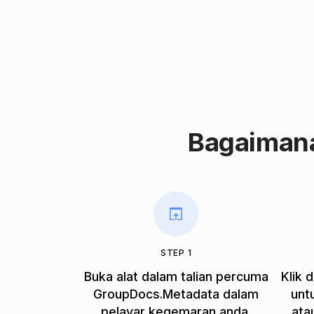
Bagaiman
STEP 1
Buka alat dalam talian percuma
Klik 
GroupDocs.Metadata dalam
unt
pelayar kegemaran anda.
ata