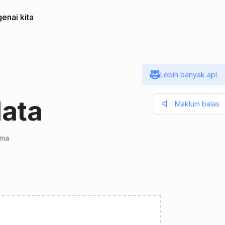
enai kita
Lebih banyak apl
ata
Maklum balas
uma