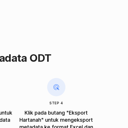
adata ODT
STEP 4
 untuk
Klik pada butang "Eksport
data
Hartanah" untuk mengeksport
metadata ke format Excel dan