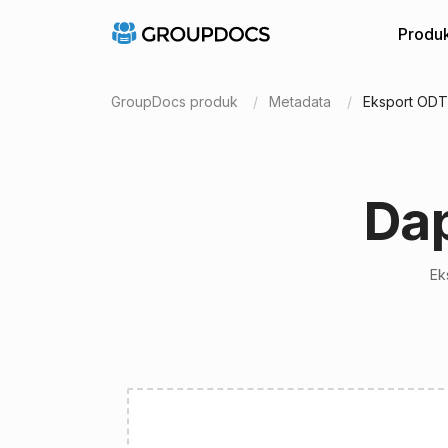
Produ
GroupDocs produk
Metadata
Eksport ODT
Da
Ek