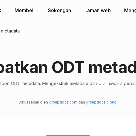
k
Membeli
Sokongan
Laman web
Meng
 metadata
patkan ODT metad
sport ODT metadata. Mengekstrak metadata dari ODT secara perc
Dikuasakan oleh
groupdocs.com
dan
groupdocs.cloud
.