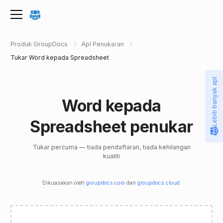
Produk GroupDocs
Apl Penukaran
Tukar Word kepada Spreadsheet
Lebih banyak apl
Word kepada
Spreadsheet penukar
Tukar percuma — tiada pendaftaran, tiada kehilangan
kualiti
Dikuasakan oleh
groupdocs.com
dan
groupdocs.cloud
.