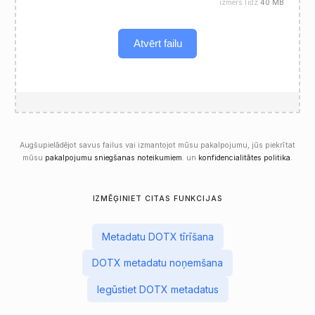
izmērs līdz
40 MB
Atvērt failu
Augšupielādējot savus failus vai izmantojot mūsu pakalpojumu, jūs piekrītat
mūsu
pakalpojumu sniegšanas noteikumiem
. un
konfidencialitātes politika
.
IZMĒĢINIET CITAS FUNKCIJAS
Metadatu DOTX tīrīšana
DOTX metadatu noņemšana
Iegūstiet DOTX metadatus