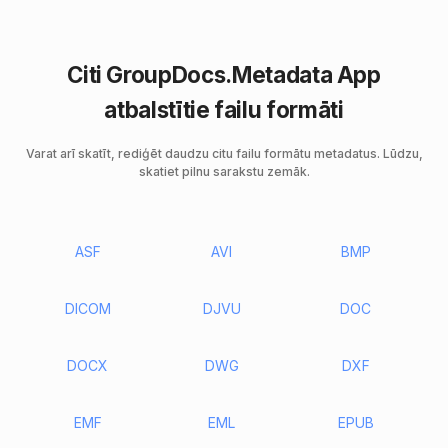
Citi GroupDocs.Metadata App
atbalstītie failu formāti
Varat arī skatīt, rediģēt daudzu citu failu formātu metadatus. Lūdzu,
skatiet pilnu sarakstu zemāk.
ASF
AVI
BMP
DICOM
DJVU
DOC
DOCX
DWG
DXF
EMF
EML
EPUB