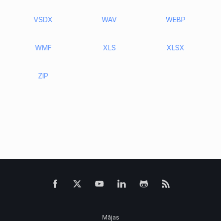
VSDX
WAV
WEBP
WMF
XLS
XLSX
ZIP
Mājas