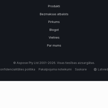
Produkti
Bezmaksas atbalsts
Pirkums
Blogot
Vietnes
Par mums
© Aspose Pty Ltd 2001-2026. Visas tiesības aizsargātas.
onfidencialitātes politika
Pakalpojuma noteikumi
Saskare
Latvie