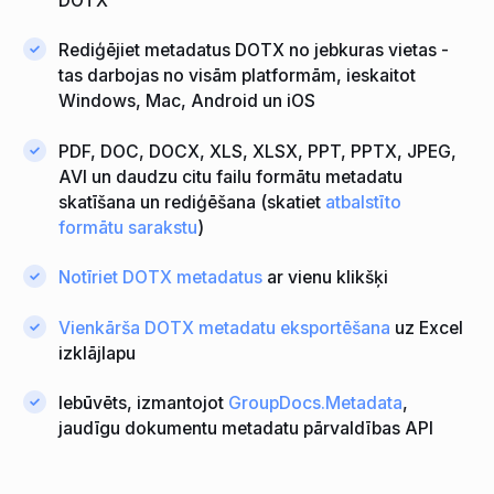
DOTX
Rediģējiet metadatus DOTX no jebkuras vietas -
tas darbojas no visām platformām, ieskaitot
Windows, Mac, Android un iOS
PDF, DOC, DOCX, XLS, XLSX, PPT, PPTX, JPEG,
AVI un daudzu citu failu formātu metadatu
skatīšana un rediģēšana (skatiet
atbalstīto
formātu sarakstu
)
Notīriet DOTX metadatus
ar vienu klikšķi
Vienkārša DOTX metadatu eksportēšana
uz Excel
izklājlapu
Iebūvēts, izmantojot
GroupDocs.Metadata
,
jaudīgu dokumentu metadatu pārvaldības API