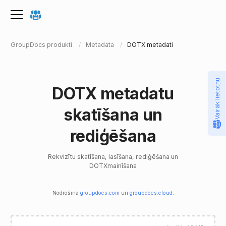
GroupDocs produkti
Metadata
DOTX metadati
Vairāk lietotņu
DOTX metadatu
skatīšana un
rediģēšana
Rekvizītu skatīšana, lasīšana, rediģēšana un
DOTXmainīšana
Nodrošina
groupdocs.com
un
groupdocs.cloud
.