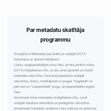
Par metadatu skatītāja
programmu
GroupDocs.Metadata
ļauj
skatīt un rediģēt DOTX
metadatus
ar dažiem klikšķiem.
Lūdzu, augšupielādējiet savu failu, un tiks atvērts mūsu
DOTX rediģēšanas rīks, un jūs varat apskatīt un mainīt
metadatu rekvizītus. Kad esat pabeidzis rediģēt
rekvizītus, lūdzu, noklikšķiniet uz pogas "Saglabāt" un
pēc tam uz "Lejupielādēt" pogu, lai lejupielādētu iegūto
failu.
Izmantojot mūsu metadatu rediģēšanas rīku, varat
rediģēt daudzus iebūvētus un pielāgotus rekvizītus.
Izmantojiet metadatu redaktoru bez maksas no jebkuras