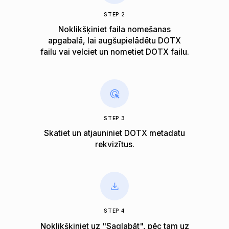
STEP 2
Noklikšķiniet faila nomešanas
apgabalā, lai augšupielādētu DOTX
failu vai velciet un nometiet DOTX failu.
STEP 3
Skatiet un atjauniniet DOTX metadatu
rekvizītus.
STEP 4
Noklikšķiniet uz "Saglabāt", pēc tam uz