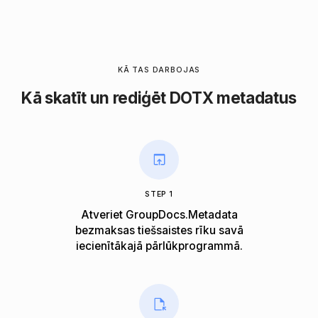
KĀ TAS DARBOJAS
Kā skatīt un rediģēt DOTX metadatus
STEP 1
Atveriet GroupDocs.Metadata
bezmaksas tiešsaistes rīku savā
iecienītākajā pārlūkprogrammā.