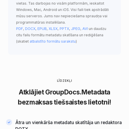
vietas. Tas darbojas no visām platformām, ieskaitot
Windows, Mac, Android un iOS. Visi faili tiek apstrādāti
mūsu serveros. Jums nav nepieciešama spraudņa vai
programmatūras instalēšana.
PDF
,
DOCX
,
EPUB
,
XLSX
,
PPTX
,
JPEG
,
AVI
un daudzu
citu failu formātu metadatu skatīšana un rediģēšana
(skatiet
atbalstīto formātu sarakstu
)
LĪDZEKĻI
Atklājiet
GroupDocs.Metadata
bezmaksas tiešsaistes lietotni!
Ātra un vienkārša metadatu skatītāja un redaktora