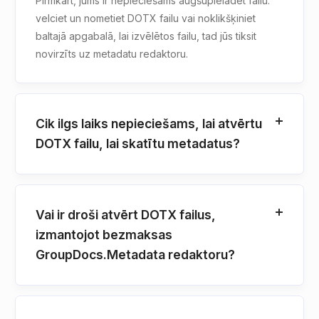
Pirmkārt, jums ir nepieciešams augšupielādēt failu:
velciet un nometiet DOTX failu vai noklikšķiniet
baltajā apgabalā, lai izvēlētos failu, tad jūs tiksit
novirzīts uz metadatu redaktoru.
Cik ilgs laiks nepieciešams, lai atvērtu
DOTX failu, lai skatītu metadatus?
Vai ir droši atvērt DOTX failus,
izmantojot bezmaksas
GroupDocs.Metadata redaktoru?