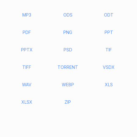
MP3
ODS
ODT
PDF
PNG
PPT
PPTX
PSD
TIF
TIFF
TORRENT
VSDX
WAV
WEBP
XLS
XLSX
ZIP