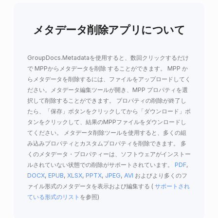
メタデータ削除アプリについて
GroupDocs.Metadataを使用すると、数回クリックするだけ
で
MPPからメタデータを削除
することができます。 MPP か
らメタデータを削除するには、ファイルをアップロードしてく
ださい。メタデータ編集ツールが開き、MPP プロパティを選
択して削除することができます。 プロパティの削除が終了し
たら、「保存」ボタンをクリックしてから「ダウンロード」ボ
タンをクリックして、結果のMPPファイルをダウンロードし
てください。 メタデータ削除ツールを使用すると、多くの組
み込みプロパティとカスタムプロパティを削除できます。 多
くのメタデータ・プロパティーは、ソフトウェアがインストー
ルされていない状態での削除がサポートされています。
PDF
,
DOCX
,
EPUB
,
XLSX
,
PPTX
,
JPEG
,
AVI
およびより多くのフ
ァイル形式のメタデータを表示および編集する (
サポートされ
ている形式のリスト
を参照)