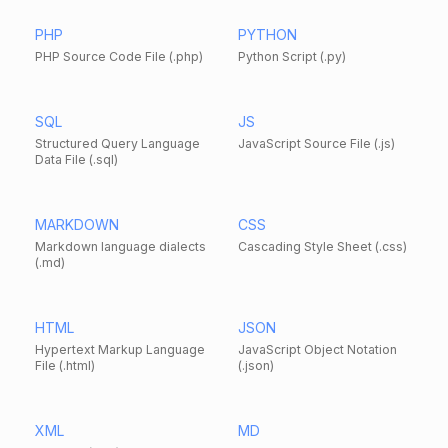
PHP
PYTHON
PHP Source Code File (.php)
Python Script (.py)
SQL
JS
Structured Query Language
JavaScript Source File (.js)
Data File (.sql)
MARKDOWN
CSS
Markdown language dialects
Cascading Style Sheet (.css)
(.md)
HTML
JSON
Hypertext Markup Language
JavaScript Object Notation
File (.html)
(.json)
XML
MD