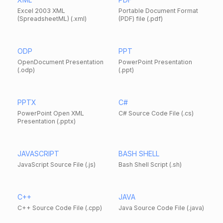
Excel 2003 XML
Portable Document Format
(SpreadsheetML) (.xml)
(PDF) file (.pdf)
ODP
PPT
OpenDocument Presentation
PowerPoint Presentation
(.odp)
(.ppt)
PPTX
C#
PowerPoint Open XML
C# Source Code File (.cs)
Presentation (.pptx)
JAVASCRIPT
BASH SHELL
JavaScript Source File (.js)
Bash Shell Script (.sh)
C++
JAVA
C++ Source Code File (.cpp)
Java Source Code File (.java)