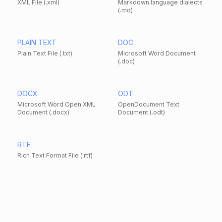
XML File (.xml)
Markdown language dialects
(.md)
PLAIN TEXT
DOC
Plain Text File (.txt)
Microsoft Word Document
(.doc)
DOCX
ODT
Microsoft Word Open XML
OpenDocument Text
Document (.docx)
Document (.odt)
RTF
Rich Text Format File (.rtf)