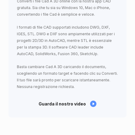
Converti i file Cad A 3D online con la nostra app CAD
gratuita. Sia che tu sia su Windows 10, Mac o iPhone,
convertendo i file Cad è semplice e veloce.
I formati di file CAD supportati includono DWG, DXF,
IGES, STL. DWG e DXF sono ampiamente utilizzati per i
progetti 2D/3D in AutoCAD, mentre STL è essenziale
per la stampa 3D. Il software CAD leader include
AutoCAD, SolidWorks, Fusion 360, SketchUp.
Basta cambiare Cad A 3D caricando il documento,
scegliendo un formato target e facendo clic su Converti.
Il tuo file sarà pronto per scaricare istantaneamente.
Nessuna registrazione richiesta.
Guarda il nostro video