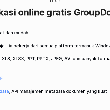
FITUR
kasi online
gratis GroupD
pat dan mudah
ja - ia bekerja dari semua platform termasuk Windo
LS, XLSX, PPT, PPTX, JPEG, AVI dan banyak format f
XF
data
, API manajemen metadata dokumen yang kuat