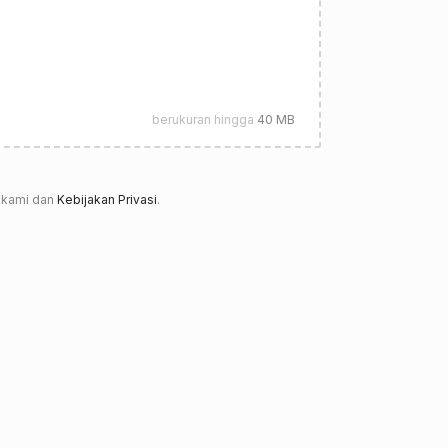
berukuran hingga
40 MB
kami dan
Kebijakan Privasi
.