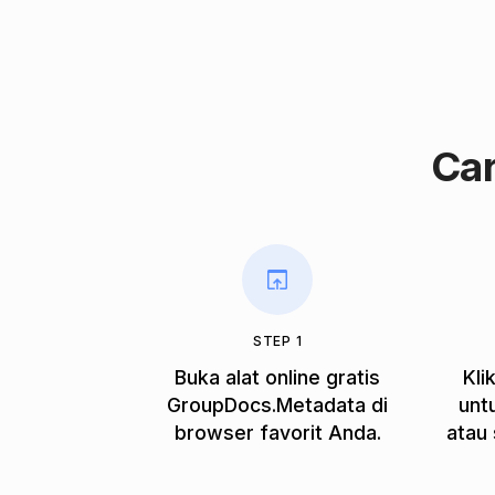
Ca
STEP 1
Buka alat online gratis
Kli
GroupDocs.Metadata di
unt
browser favorit Anda.
atau 