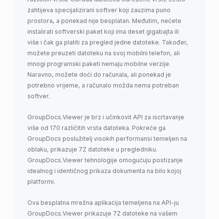
zahtijeva specijalizirani softver koji zauzima puno
prostora, a ponekad nije besplatan. Međutim, nećete
instalirati softverski paket koji ima deset gigabajta ili
više i čak ga platiti za pregled jedne datoteke. Također,
možete preuzeti datoteku na svoj mobilni telefon, ali
mnogi programski paketi nemaju mobilne verzije.
Naravno, možete doći do računala, ali ponekad je
potrebno vrijeme, a računalo možda nema potreban
softver.
GroupDocs.Viewer je brz i učinkovit API za iscrtavanje
više od 170 različitih vrsta datoteka. Pokreće ga
GroupDocs poslužitelj visokih performansi temeljen na
oblaku, prikazuje 7Z datoteke u pregledniku.
GroupDocs.Viewer tehnologije omogućuju postizanje
idealnog i identičnog prikaza dokumenta na bilo kojoj
platformi.
Ova besplatna mrežna aplikacija temeljena na API-ju
GroupDocs.Viewer prikazuje 7Z datoteke na vašem