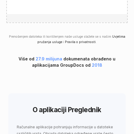
Prenošenjem datoteka ili korištenjem naše usluge slažete se s našim
Uvjetima
pružanja usluge
i
Pravila o privatnosti
.
Više od
27.9 milijuna
dokumenata obrađeno u
aplikacijama GroupDocs od
2018
O aplikaciji Preglednik
Računalne aplikacije pohranjuju informacije u datoteke
različitih vrsta. Obrada datoteka određene vrste često