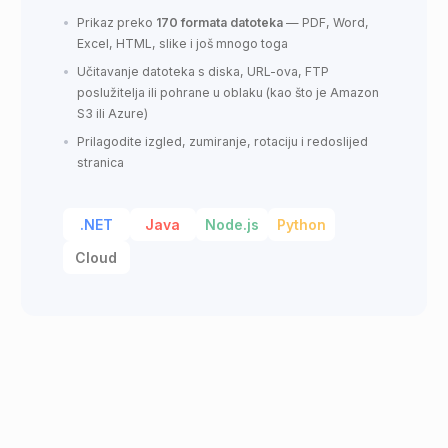
Prikaz preko
170 formata datoteka
— PDF, Word,
Excel, HTML, slike i još mnogo toga
Učitavanje datoteka s diska, URL-ova, FTP
poslužitelja ili pohrane u oblaku (kao što je Amazon
S3 ili Azure)
Prilagodite izgled, zumiranje, rotaciju i redoslijed
stranica
.NET
Java
Node.js
Python
Cloud