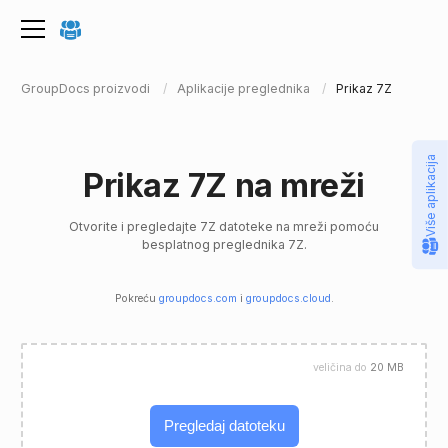
GroupDocs proizvodi
Aplikacije preglednika
Prikaz 7Z
Više aplikacija
Prikaz 7Z na mreži
Otvorite i pregledajte 7Z datoteke na mreži pomoću
besplatnog preglednika 7Z.
Pokreću
groupdocs.com
i
groupdocs.cloud
.
veličina do
20 MB
Pregledaj datoteku