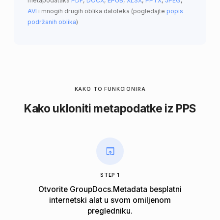
metapodataka
PDF
,
DOCX
,
EPUB
,
XLSX
,
PPTX
,
JPEG
,
AVI
i mnogih drugih oblika datoteka (pogledajte
popis
podržanih oblika
)
KAKO TO FUNKCIONIRA
Kako ukloniti metapodatke iz PPS
STEP 1
Otvorite GroupDocs.Metadata besplatni
internetski alat u svom omiljenom
pregledniku.