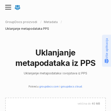
GroupDocs proizvodi
Metadata
Uklanjanje metapodataka PPS
Više aplikacija
Uklanjanje
metapodataka iz PPS
Uklanjanje metapodataka i svojstava iz PPS
Pokreću
groupdocs.com
i
groupdocs.cloud
.
veličina do
40 MB