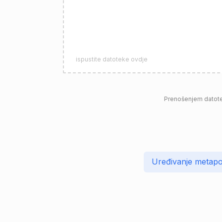
ispustite datoteke ovdje
Prenošenjem datotek
Uređivanje metap