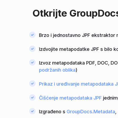
Otkrijte
GroupDoc
Brzo i jednostavno JPF ekstraktor
Izdvojite metapodatke JPF s bilo ko
Izvoz metapodataka PDF, DOC, DOCX
podržanih oblika
)
Prikaz i uređivanje metapodataka 
Čišćenje metapodataka JPF
jednim
Izgrađeno s
GroupDocs.Metadata
,