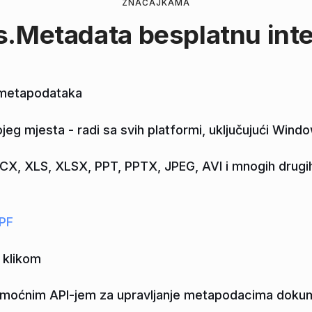
ZNAČAJKAMA
s.Metadata
besplatnu inte
 metapodataka
jeg mjesta - radi sa svih platformi, uključujući Wind
, XLS, XLSX, PPT, PPTX, JPEG, AVI i mnogih drugih
JPF
 klikom
 moćnim API-jem za upravljanje metapodacima doku