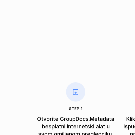
STEP 1
Otvorite GroupDocs.Metadata
Kli
besplatni internetski alat u
ispu
svom omiljenom pregledniku.
pr