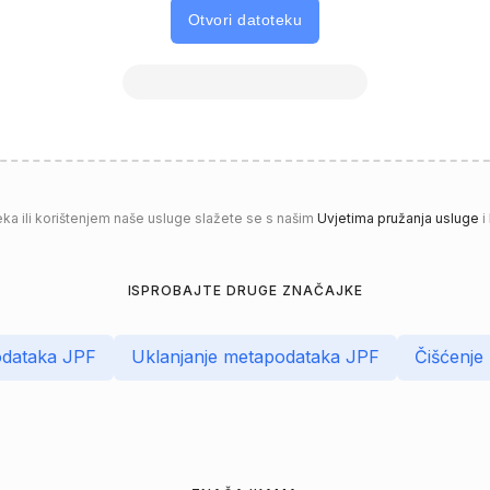
Otvori datoteku
a ili korištenjem naše usluge slažete se s našim
Uvjetima pružanja usluge
i
ISPROBAJTE DRUGE ZNAČAJKE
odataka JPF
Uklanjanje metapodataka JPF
Čišćenje