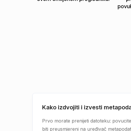
povuk
Kako izdvojiti i izvesti metapod
Prvo morate prenijeti datoteku: povucite 
biti preusmjereni na uređivač metapoda