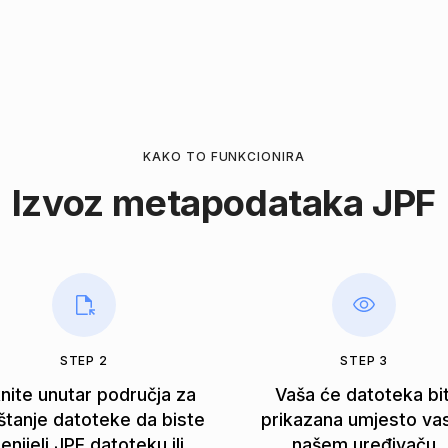
KAKO TO FUNKCIONIRA
Izvoz metapodataka JPF
STEP 2
STEP 3
knite unutar područja za
Vaša će datoteka bit
štanje datoteke da biste
prikazana umjesto va
enijeli JPF datoteku ili
našem uređivaču