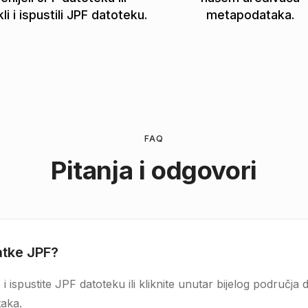
li i ispustili JPF datoteku.
metapodataka.
FAQ
Pitanja i odgovori
atke JPF?
i ispustite JPF datoteku ili kliknite unutar bijelog područja 
taka.