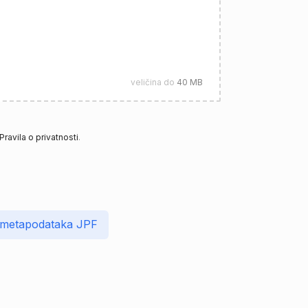
veličina do
40 MB
Pravila o privatnosti
.
 metapodataka JPF