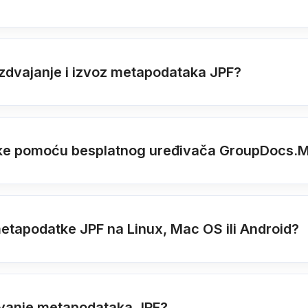
izdvajanje i izvoz metapodataka JPF?
oteke pomoću besplatnog uređivača GroupDocs.
 metapodatke JPF na Linux, Mac OS ili Android?
eđivanje metapodataka JPF?