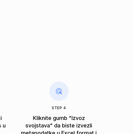
STEP 4
i
Kliknite gumb "Izvoz
s u
svojstava" da biste izvezli
metapodatke u Excel format i