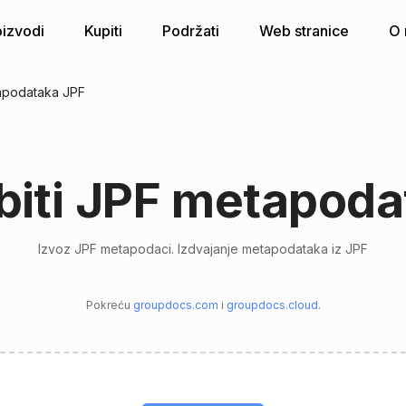
oizvodi
Kupiti
Podržati
Web stranice
O
apodataka JPF
biti JPF metapoda
Izvoz JPF metapodaci. Izdvajanje metapodataka iz JPF
Pokreću
groupdocs.com
i
groupdocs.cloud
.