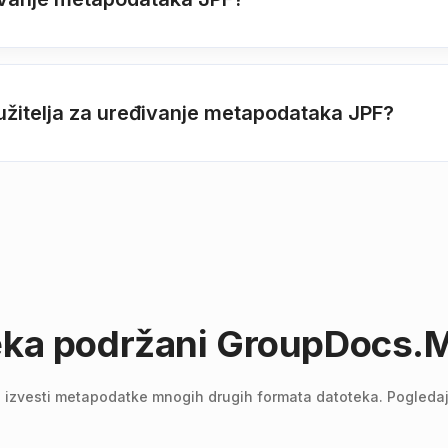
služitelja za uređivanje metapodataka JPF?
teka podržani GroupDocs.M
i izvesti metapodatke mnogih drugih formata datoteka. Pogledajt