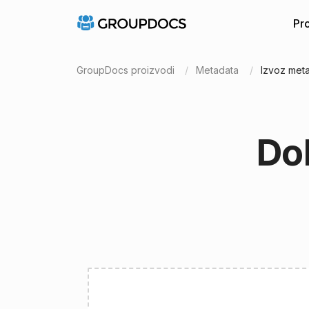
Pr
GroupDocs proizvodi
Metadata
Izvoz met
Do