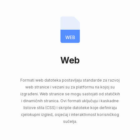
WEB
Web
Formati web datoteka postavljaju standarde za razvoj
web stranice i vezani su za platformu na kojoj su
izgrađeni. Web stranice se mogu sastojati od statičkih
i dinamičnih stranica. Ovi formati uključuju i kaskadne
listove stila (CSS) i skripte datoteke koje definiraju
cjelokupni izgled, osjećaj i interaktivnost korisničkog
sučelja.