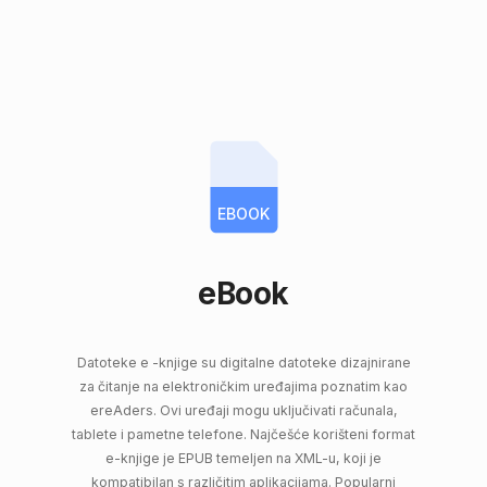
EBOOK
eBook
Datoteke e -knjige su digitalne datoteke dizajnirane
za čitanje na elektroničkim uređajima poznatim kao
ereAders. Ovi uređaji mogu uključivati ​​računala,
tablete i pametne telefone. Najčešće korišteni format
e-knjige je EPUB temeljen na XML-u, koji je
kompatibilan s različitim aplikacijama. Popularni