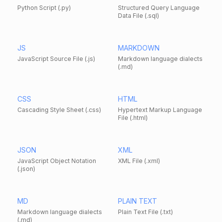
Python Script (.py)
Structured Query Language
Data File (.sql)
JS
MARKDOWN
JavaScript Source File (.js)
Markdown language dialects
(.md)
CSS
HTML
Cascading Style Sheet (.css)
Hypertext Markup Language
File (.html)
JSON
XML
JavaScript Object Notation
XML File (.xml)
(.json)
MD
PLAIN TEXT
Markdown language dialects
Plain Text File (.txt)
(.md)