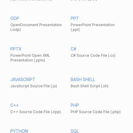
ODP
PPT
OpenDocument Presentation
PowerPoint Presentation
(.odp)
(.ppt)
PPTX
C#
PowerPoint Open XML
C# Source Code File (.cs)
Presentation (.pptx)
JAVASCRIPT
BASH SHELL
JavaScript Source File (.js)
Bash Shell Script (.sh)
C++
PHP
C++ Source Code File (.cpp)
PHP Source Code File (.php)
PYTHON
SQL