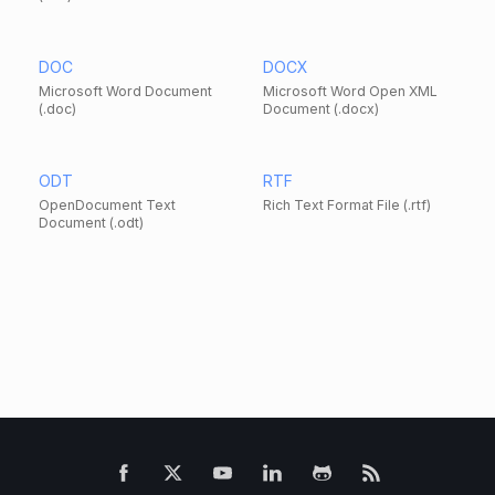
DOC
DOCX
Microsoft Word Document
Microsoft Word Open XML
(.doc)
Document (.docx)
ODT
RTF
OpenDocument Text
Rich Text Format File (.rtf)
Document (.odt)