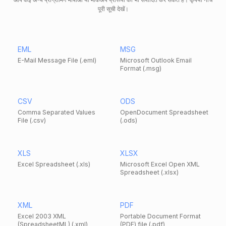
पूरी सूची देखें।
EML
MSG
E-Mail Message File (.eml)
Microsoft Outlook Email
Format (.msg)
CSV
ODS
Comma Separated Values
OpenDocument Spreadsheet
File (.csv)
(.ods)
XLS
XLSX
Excel Spreadsheet (.xls)
Microsoft Excel Open XML
Spreadsheet (.xlsx)
XML
PDF
Excel 2003 XML
Portable Document Format
(SpreadsheetML) (.xml)
(PDF) file (.pdf)