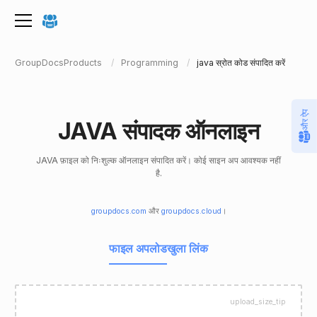
GroupDocsProducts
Programming
java स्रोत कोड संपादित करें
और ऐप
JAVA संपादक ऑनलाइन
JAVA फ़ाइल को निःशुल्क ऑनलाइन संपादित करें। कोई साइन अप आवश्यक नहीं
है.
groupdocs.com
और
groupdocs.cloud
।
फाइल अपलोड
खुला लिंक
upload_size_tip