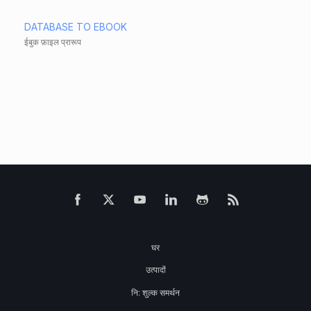
DATABASE TO EBOOK
ईबुक फ़ाइल प्रारूप
घर
उत्पादों
नि: शुल्क समर्थन