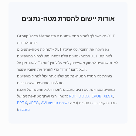
אודות יישום להסרת מטה-נתונים
להסיר מטא-נתונים מ-XLT
מאפשר לך
GroupDocs.Metadata
בכמה לחיצות.
למחיקת מטה-נתונים מ- XLT נא העלה את הקובץ. כלי עריכת
המטה-נתונים שלנו ייפתח וניתן לבחור במאפיינים XLT למחיקה.
לאחר שתסיים למחוק מאפיינים, לחץ על לחצן "שמור" ולאחר מכן על
לחצן "הורד" כדי להוריד את הקובץ שנוצר XLT.
בעזרת כלי הסרת המטה-נתונים שלנו אתה יכול למחוק מאפיינים
מוכללים ומותאמים אישית רבים.
מאפייני מטה-נתונים רבים נתמכים להסרה ללא התקנה של תוכנה
,
XLSX
,
EPUB
,
DOCX
,
PDF
כלשהי. הצג וערוך מטה-נתונים של
ותבניות קובץ רבות נוספות (ראה
רשימת תבניות
AVI
,
JPEG
,
PPTX
נתמכות
)