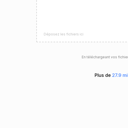
Déposez les fichiers ici
En téléchargeant vos fichie
Plus de
27.9 mi