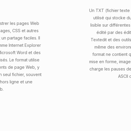
Un TXT (fichier texte 
utilisé qui stocke 
gistrer les pages Web
lisible sur différente
mages, CSS et autres
édité par des édi
n partage faciles. Il
Textedit et des out
mme Internet Explorer
même des environn
Microsoft Word et des
format ne contient 
és. Le format utilise
mise en forme, image
ments de page Web, y
charge les pauses d
 seul fichier, souvent
ASCII 
hors ligne et une
b.