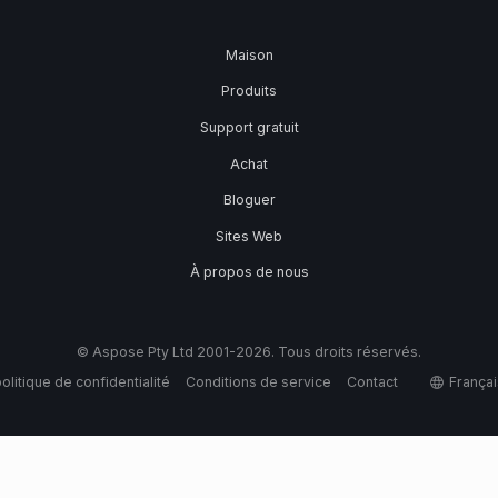
Maison
Produits
Support gratuit
Achat
Bloguer
Sites Web
À propos de nous
© Aspose Pty Ltd 2001-2026. Tous droits réservés.
olitique de confidentialité
Conditions de service
Contact
Françai