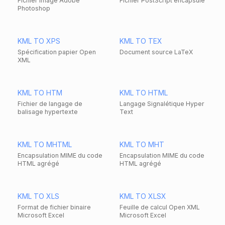
Fichier image Adobe
Fichier PostScript encapsulé
Photoshop
KML TO XPS
KML TO TEX
Spécification papier Open
Document source LaTeX
XML
KML TO HTM
KML TO HTML
Fichier de langage de
Langage Signalétique Hyper
balisage hypertexte
Text
KML TO MHTML
KML TO MHT
Encapsulation MIME du code
Encapsulation MIME du code
HTML agrégé
HTML agrégé
KML TO XLS
KML TO XLSX
Format de fichier binaire
Feuille de calcul Open XML
Microsoft Excel
Microsoft Excel