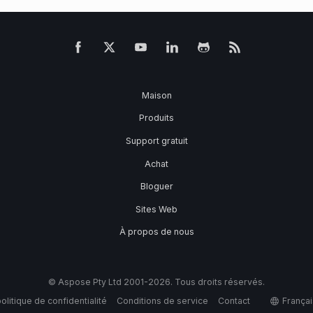
Maison
Produits
Support gratuit
Achat
Bloguer
Sites Web
À propos de nous
© Aspose Pty Ltd 2001-2026. Tous droits réservés.
olitique de confidentialité
Conditions de service
Contact
Françai