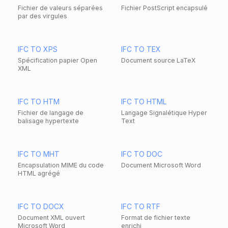
Fichier de valeurs séparées
Fichier PostScript encapsulé
par des virgules
IFC TO XPS
IFC TO TEX
Spécification papier Open
Document source LaTeX
XML
IFC TO HTM
IFC TO HTML
Fichier de langage de
Langage Signalétique Hyper
balisage hypertexte
Text
IFC TO MHT
IFC TO DOC
Encapsulation MIME du code
Document Microsoft Word
HTML agrégé
IFC TO DOCX
IFC TO RTF
Document XML ouvert
Format de fichier texte
Microsoft Word
enrichi