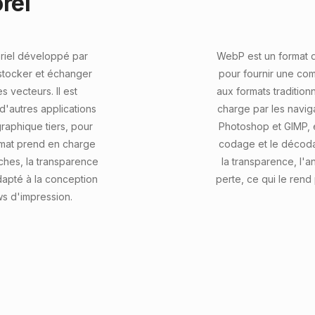
rel
oriel développé par
WebP est un format
 stocker et échanger
pour fournir une com
s vecteurs. Il est
aux formats tradition
'autres applications
charge par les navig
graphique tiers, pour
Photoshop et GIMP, e
ormat prend en charge
codage et le décoda
ches, la transparence
la transparence, l'
dapté à la conception
perte, ce qui le rend
ws d'impression.