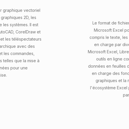
r graphique vectoriel
s graphiques 2D, les
Le format de fichier
e les systèmes. Il est
Microsoft Excel po
AutoCAD, CorelDraw et
compris le texte, les
et les téléspectateurs
en charge par div
rarchique avec des
Microsoft Excel, Libr
s et les commandes,
outils en ligne 
 telles que la mise à
données en feuilles 
onnées pour une
en charge des fonct
ise.
graphiques et la m
l'écosystème Excel p
par