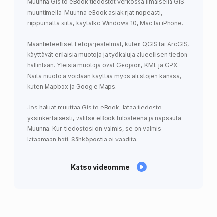
Muunna Gis to eBook tiedostot verkossa ilmaisella GIS -
muuntimella. Muunna eBook asiakirjat nopeasti,
riippumatta siitä, käytätkö Windows 10, Mac tai iPhone.
Maantieteelliset tietojärjestelmät, kuten QGIS tai ArcGIS,
käyttävät erilaisia ​​muotoja ja työkaluja alueellisen tiedon
hallintaan. Yleisiä muotoja ovat Geojson, KML ja GPX.
Näitä muotoja voidaan käyttää myös alustojen kanssa,
kuten Mapbox ja Google Maps.
Jos haluat muuttaa Gis to eBook, lataa tiedosto
yksinkertaisesti, valitse eBook tulosteena ja napsauta
Muunna. Kun tiedostosi on valmis, se on valmis
lataamaan heti. Sähköpostia ei vaadita.
Katso videomme