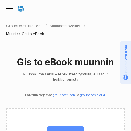
GroupDocs-tuotteet
Muunnossovellus
Muuntaa Gis to eBook
Lisää sovelluksia
Gis to eBook muunnin
Muunna ilmaiseksi – ei rekisteröitymistä, ei laadun
heikkenemistä
Palvelun tarjoavat
groupdocs.com
ja
groupdocs.cloud
.