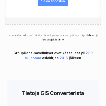
Selaa tiedostoa
Lataamalla tiedostosi tai käyttämällä palveluamme hyväksyt
käyttöehdot
. ja
tietosuojakäytäntö
.
GroupDocs-sovellukset ovat käsitelleet yli
27.9
miljoonaa
asiakirjaa
2018
jälkeen
Tietoja GIS Converterista