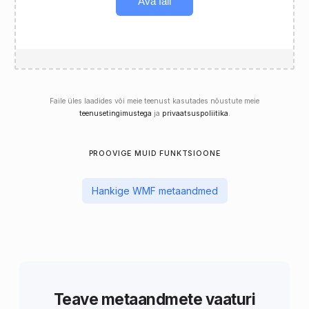
Ava fail
Faile üles laadides või meie teenust kasutades nõustute meie
teenusetingimustega
ja
privaatsuspoliitika
.
PROOVIGE MUID FUNKTSIOONE
Hankige WMF metaandmed
Teave metaandmete vaaturi