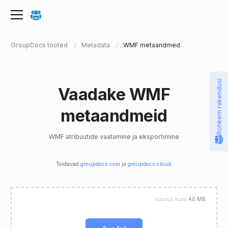
GroupDocs tooted
Metadata
WMF metaandmed
Rohkem rakendusi
Vaadake WMF
metaandmeid
WMF atribuutide vaatamine ja eksportimine
Toidavad
groupdocs.com
ja
groupdocs.cloud
.
suurus kuni
40 MB