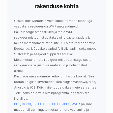
rakenduse kohta
GroupDocs.Metadata
võimaldab teil mõne klõpsuga
vaadata ja redigeerida WMF metaandmeid
.
Palun laadige oma fail üles ja meie WMF
redigeerimistööriist avatakse ning saate vaadata ja
muuta metaandmete atribuute. Kui olete redigeerimise
lõpetanud, klõpsake saadud faili allalaadimiseks nuppu
"Salvesta" ja seejärel nuppu "Laadi alla".
Meie metaandmete redigeerimise tööriistaga saate
redigeerida paljusid sisseehitatud ja kohandatud
atribuute.
Kasutage metaandmete redaktorit tasuta kõikjalt. See
töötab kõigilt platvormidelt, sealhulgas Windows, Mac,
Android ja iOS. Kõiki faile töödeldakse meie serverites.
Teie jaoks pole vaja pistikprogrammi ega tarkvara
installida.
PDF
,
DOCX
,
EPUB
,
XLSX
,
PPTX
,
JPEG
,
AVI
ja paljude
muude failivormingute metaandmete vaatamine ja