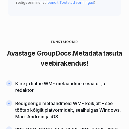
redigeerimine (vt
loendit Toetatud vormingud
)
FUNKTSIOONID
Avastage
GroupDocs.Metadata
tasuta
veebirakendus!
Kiire ja lihtne WMF metaandmete vaatur ja
redaktor
Redigeerige metaandmeid WMF kõikjalt - see
töötab kõigilt platvormidelt, sealhulgas Windows,
Mac, Android ja iOS