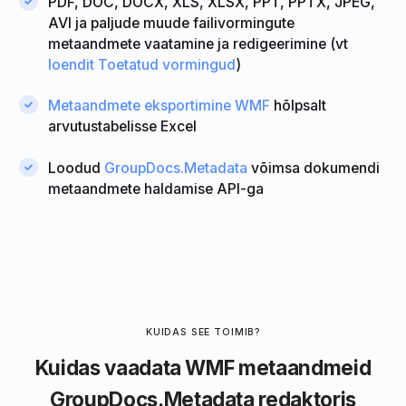
PDF, DOC, DOCX, XLS, XLSX, PPT, PPTX, JPEG,
AVI ja paljude muude failivormingute
metaandmete vaatamine ja redigeerimine (vt
loendit Toetatud vormingud
)
Metaandmete eksportimine WMF
hõlpsalt
arvutustabelisse Excel
Loodud
GroupDocs.Metadata
võimsa dokumendi
metaandmete haldamise API-ga
KUIDAS SEE TOIMIB?
Kuidas vaadata WMF metaandmeid
GroupDocs.Metadata redaktoris