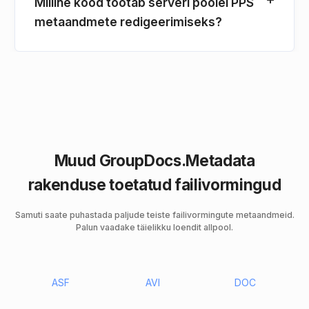
Milline kood töötab serveri poolel PPS
metaandmete redigeerimiseks?
Muud GroupDocs.Metadata
rakenduse toetatud failivormingud
Samuti saate puhastada paljude teiste failivormingute metaandmeid.
Palun vaadake täielikku loendit allpool.
ASF
AVI
DOC