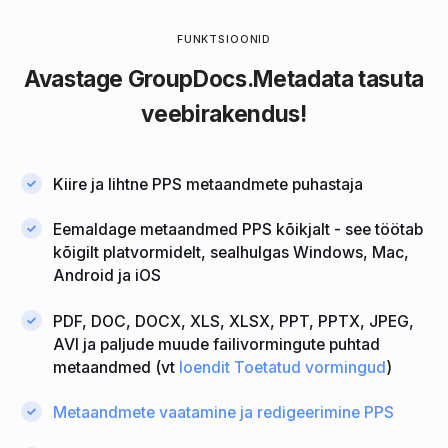
FUNKTSIOONID
Avastage
GroupDocs.Metadata
tasuta
veebirakendus!
Kiire ja lihtne PPS metaandmete puhastaja
Eemaldage metaandmed PPS kõikjalt - see töötab
kõigilt platvormidelt, sealhulgas Windows, Mac,
Android ja iOS
PDF, DOC, DOCX, XLS, XLSX, PPT, PPTX, JPEG,
AVI ja paljude muude failivormingute puhtad
metaandmed (vt
loendit Toetatud vormingud
)
Metaandmete vaatamine ja redigeerimine PPS