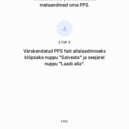
metaandmed oma PPS.
STEP 4
Värskendatud PPS faili allalaadimiseks
klõpsake nuppu "Salvesta" ja seejärel
nuppu "Laadi alla".
FAQ