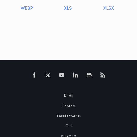
WEBP
XLS
XLSX
Kodu
Tooted
Tasuta toetus
Ost
Ajaveeb