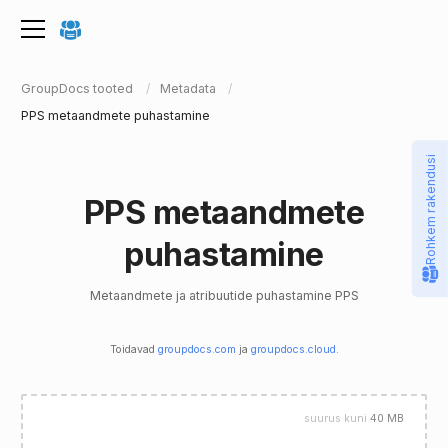
GroupDocs tooted
Metadata
PPS metaandmete puhastamine
Rohkem rakendusi
PPS metaandmete
puhastamine
Metaandmete ja atribuutide puhastamine PPS
Toidavad
groupdocs.com
ja
groupdocs.cloud
.
suurus kuni
40 MB