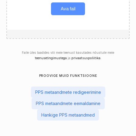
Ava fail
Faile üles laadides või meie teenust kasutades nõustute meie
teenusetingimustega
ja
privaatsuspoliitika
.
PROOVIGE MUID FUNKTSIOONE
PPS metaandmete redigeerimine
PPS metaandmete eemaldamine
Hankige PPS metaandmed