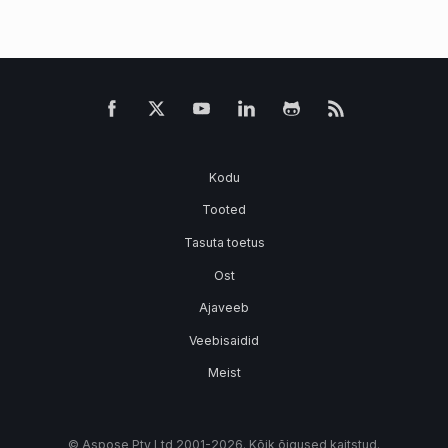
Kodu
Tooted
Tasuta toetus
Ost
Ajaveeb
Veebisaidid
Meist
© Aspose Pty Ltd 2001-2026. Kõik õigused kaitstud.