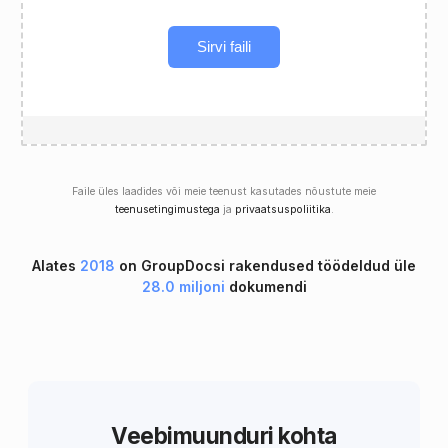
Sirvi faili
Faile üles laadides või meie teenust kasutades nõustute meie
teenusetingimustega
ja
privaatsuspoliitika
.
Alates
2018
on GroupDocsi rakendused töödeldud üle
28.0 miljoni
dokumendi
Veebimuunduri kohta