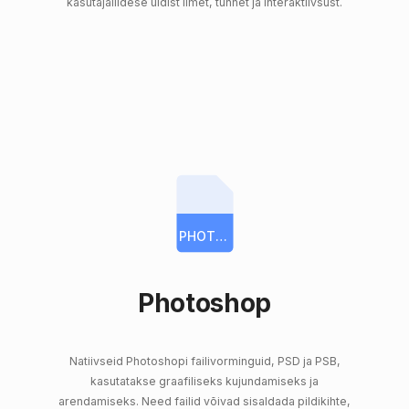
kasutajaliidese üldist ilmet, tunnet ja interaktiivsust.
PHOTOSHOP
Photoshop
Natiivseid Photoshopi failivorminguid, PSD ja PSB,
kasutatakse graafiliseks kujundamiseks ja
arendamiseks. Need failid võivad sisaldada pildikihte,