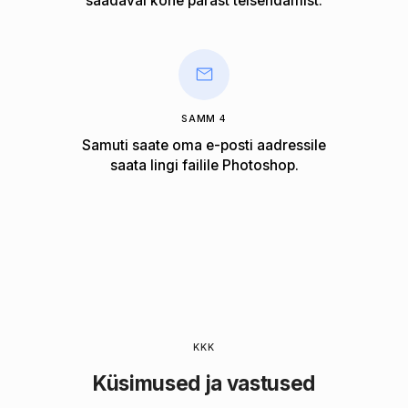
saadaval kohe pärast teisendamist.
SAMM 4
Samuti saate oma e-posti aadressile
saata lingi failile Photoshop.
KKK
Küsimused ja vastused