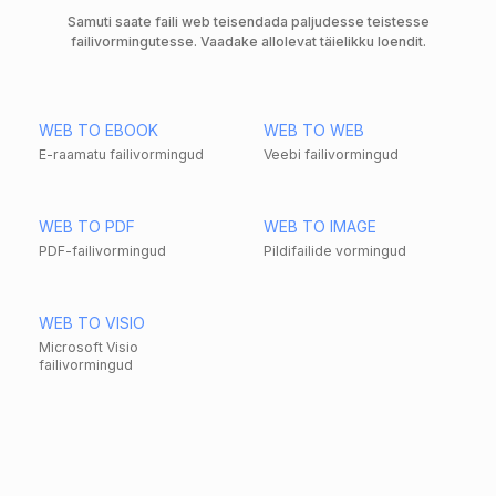
Samuti saate faili web teisendada paljudesse teistesse
failivormingutesse. Vaadake allolevat täielikku loendit.
WEB TO EBOOK
WEB TO WEB
E-raamatu failivormingud
Veebi failivormingud
WEB TO PDF
WEB TO IMAGE
PDF-failivormingud
Pildifailide vormingud
WEB TO VISIO
Microsoft Visio
failivormingud