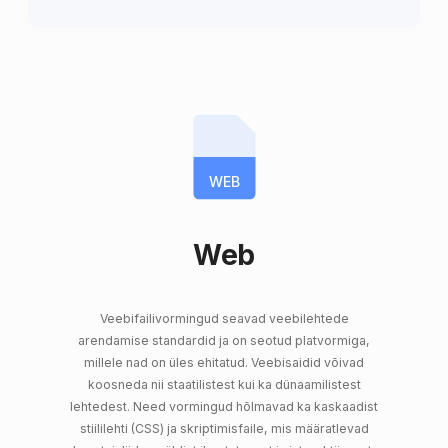
WEB
Web
Veebifailivormingud seavad veebilehtede
arendamise standardid ja on seotud platvormiga,
millele nad on üles ehitatud. Veebisaidid võivad
koosneda nii staatilistest kui ka dünaamilistest
lehtedest. Need vormingud hõlmavad ka kaskaadist
stiililehti (CSS) ja skriptimisfaile, mis määratlevad