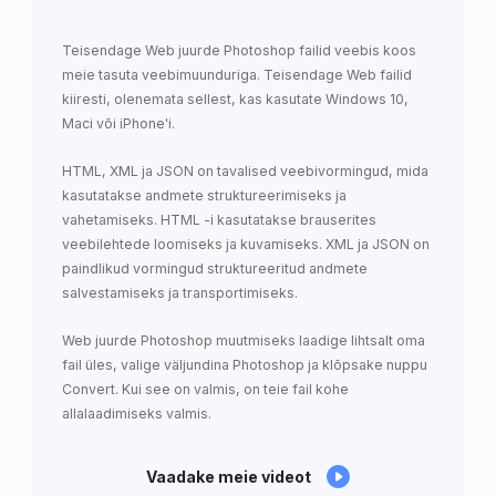
Teisendage Web juurde Photoshop failid veebis koos
meie tasuta veebimuunduriga. Teisendage Web failid
kiiresti, olenemata sellest, kas kasutate Windows 10,
Maci või iPhone'i.
HTML, XML ja JSON on tavalised veebivormingud, mida
kasutatakse andmete struktureerimiseks ja
vahetamiseks. HTML -i kasutatakse brauserites
veebilehtede loomiseks ja kuvamiseks. XML ja JSON on
paindlikud vormingud struktureeritud andmete
salvestamiseks ja transportimiseks.
Web juurde Photoshop muutmiseks laadige lihtsalt oma
fail üles, valige väljundina Photoshop ja klõpsake nuppu
Convert. Kui see on valmis, on teie fail kohe
allalaadimiseks valmis.
Vaadake meie videot