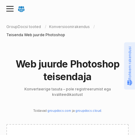
GroupDocsi tooted
Konversioonirakendus
Teisenda Web juurde Photoshop
Rohkem rakendusi
Web juurde Photoshop
teisendaja
Konverteerige tasuta – pole registreerumist ega
kvaliteedikaotust
Toidavad
groupdocs.com
ja
groupdocs.cloud
.