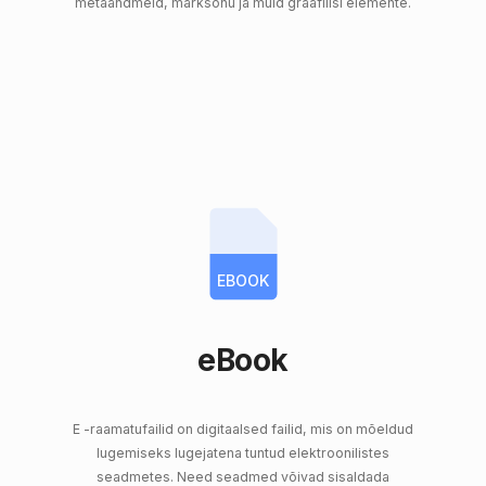
metaandmeid, märksõnu ja muid graafilisi elemente.
EBOOK
eBook
E -raamatufailid on digitaalsed failid, mis on mõeldud
lugemiseks lugejatena tuntud elektroonilistes
seadmetes. Need seadmed võivad sisaldada