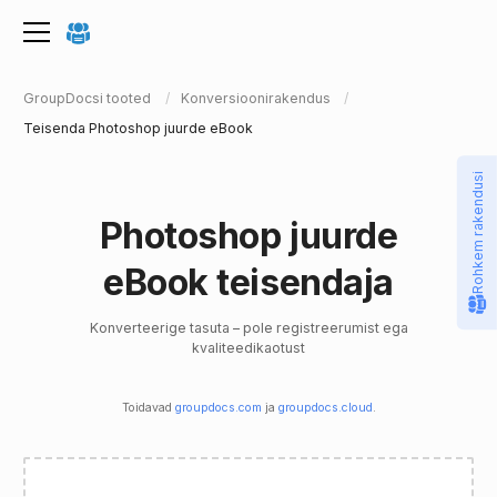
GroupDocsi tooted
Konversioonirakendus
Teisenda Photoshop juurde eBook
Rohkem rakendusi
Photoshop juurde
eBook teisendaja
Konverteerige tasuta – pole registreerumist ega
kvaliteedikaotust
Toidavad
groupdocs.com
ja
groupdocs.cloud
.