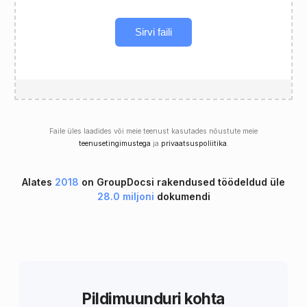
Sirvi faili
Faile üles laadides või meie teenust kasutades nõustute meie
teenusetingimustega
ja
privaatsuspoliitika
.
Alates
2018
on GroupDocsi rakendused töödeldud üle
28.0 miljoni
dokumendi
Pildimuunduri kohta