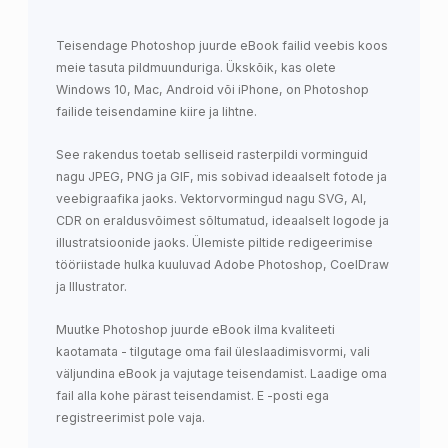
Teisendage Photoshop juurde eBook failid veebis koos
meie tasuta pildmuunduriga. Ükskõik, kas olete
Windows 10, Mac, Android või iPhone, on Photoshop
failide teisendamine kiire ja lihtne.
See rakendus toetab selliseid rasterpildi vorminguid
nagu JPEG, PNG ja GIF, mis sobivad ideaalselt fotode ja
veebigraafika jaoks. Vektorvormingud nagu SVG, AI,
CDR on eraldusvõimest sõltumatud, ideaalselt logode ja
illustratsioonide jaoks. Ülemiste piltide redigeerimise
tööriistade hulka kuuluvad Adobe Photoshop, CoelDraw
ja Illustrator.
Muutke Photoshop juurde eBook ilma kvaliteeti
kaotamata - tilgutage oma fail üleslaadimisvormi, vali
väljundina eBook ja vajutage teisendamist. Laadige oma
fail alla kohe pärast teisendamist. E -posti ega
registreerimist pole vaja.