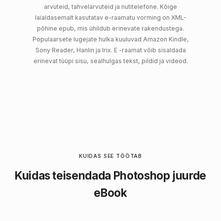
arvuteid, tahvelarvuteid ja nutitelefone. Kõige
laialdasemalt kasutatav e-raamatu vorming on XML-
põhine epub, mis ühildub erinevate rakendustega.
Populaarsete lugejate hulka kuuluvad Amazon Kindle,
Sony Reader, Hanlin ja Irix. E -raamat võib sisaldada
erinevat tüüpi sisu, sealhulgas tekst, pildid ja videod.
KUIDAS SEE TÖÖTAB
Kuidas teisendada Photoshop juurde
eBook