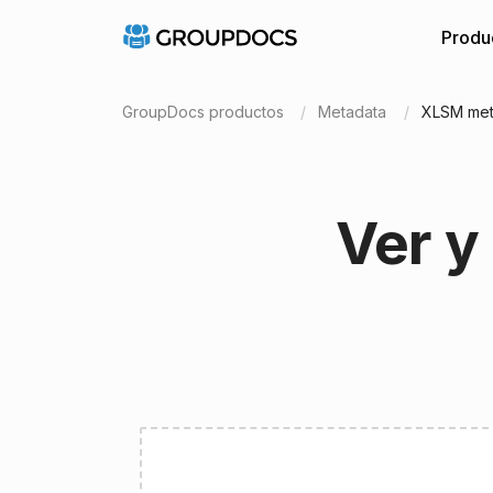
Produ
GroupDocs productos
Metadata
XLSM met
Ver y