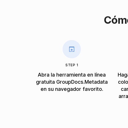
Cómo
STEP 1
Abra la herramienta en línea
Haga
gratuita GroupDocs.Metadata
col
en su navegador favorito.
ca
arr