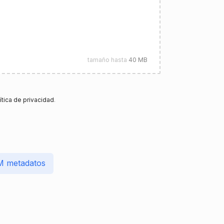
tamaño hasta
40 MB
ítica de privacidad
.
M metadatos