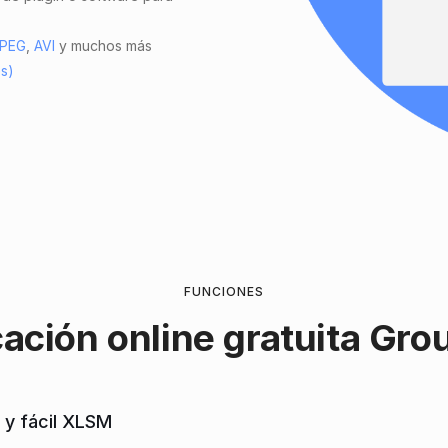
PEG
,
AVI
y muchos más
es)
FUNCIONES
cación online gratuita
Gro
 y fácil XLSM