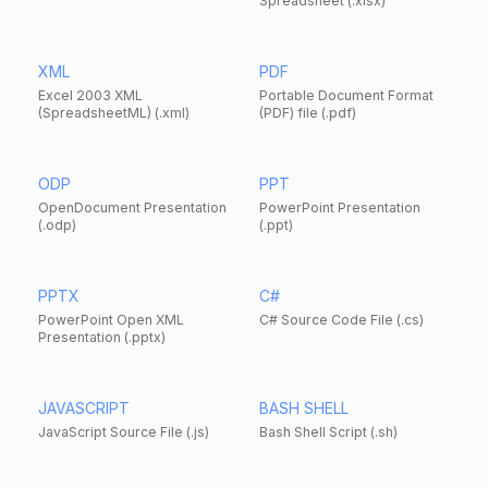
Spreadsheet (.xlsx)
XML
PDF
Excel 2003 XML
Portable Document Format
(SpreadsheetML) (.xml)
(PDF) file (.pdf)
ODP
PPT
OpenDocument Presentation
PowerPoint Presentation
(.odp)
(.ppt)
PPTX
C#
PowerPoint Open XML
C# Source Code File (.cs)
Presentation (.pptx)
JAVASCRIPT
BASH SHELL
JavaScript Source File (.js)
Bash Shell Script (.sh)