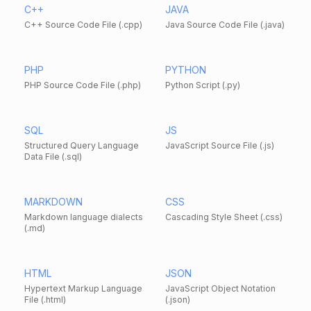
C++
JAVA
C++ Source Code File (.cpp)
Java Source Code File (.java)
PHP
PYTHON
PHP Source Code File (.php)
Python Script (.py)
SQL
JS
Structured Query Language
JavaScript Source File (.js)
Data File (.sql)
MARKDOWN
CSS
Markdown language dialects
Cascading Style Sheet (.css)
(.md)
HTML
JSON
Hypertext Markup Language
JavaScript Object Notation
File (.html)
(.json)