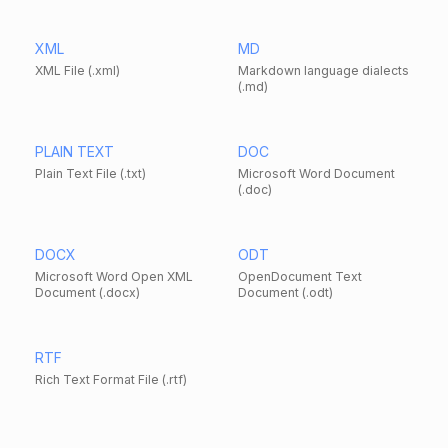
XML
MD
XML File (.xml)
Markdown language dialects
(.md)
PLAIN TEXT
DOC
Plain Text File (.txt)
Microsoft Word Document
(.doc)
DOCX
ODT
Microsoft Word Open XML
OpenDocument Text
Document (.docx)
Document (.odt)
RTF
Rich Text Format File (.rtf)