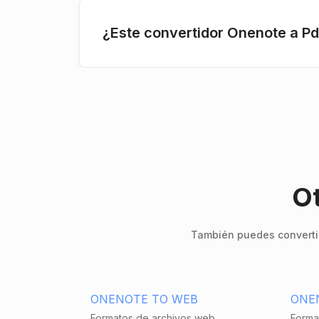
¿Este convertidor Onenote a Pd
Ot
También puedes convertir
ONENOTE TO WEB
ONE
Formatos de archivos web
Forma