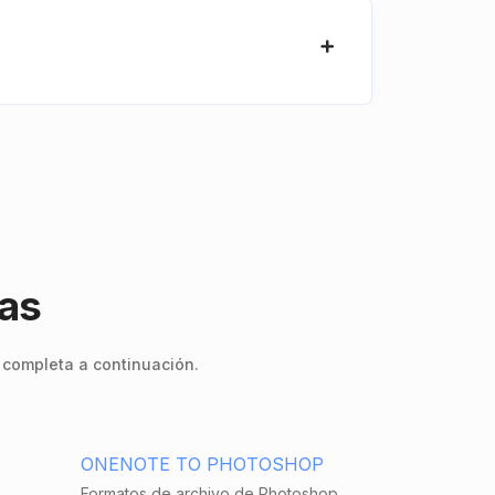
das
 completa a continuación.
ONENOTE TO PHOTOSHOP
n
Formatos de archivo de Photoshop