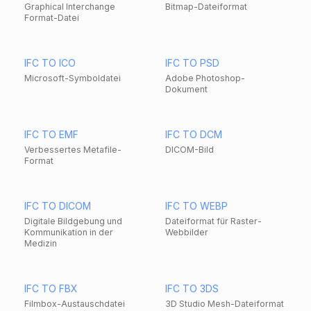
Graphical Interchange
Bitmap-Dateiformat
Format-Datei
IFC TO ICO
IFC TO PSD
Microsoft-Symboldatei
Adobe Photoshop-
Dokument
IFC TO EMF
IFC TO DCM
Verbessertes Metafile-
DICOM-Bild
Format
IFC TO DICOM
IFC TO WEBP
Digitale Bildgebung und
Dateiformat für Raster-
Kommunikation in der
Webbilder
Medizin
IFC TO FBX
IFC TO 3DS
Filmbox-Austauschdatei
3D Studio Mesh-Dateiformat