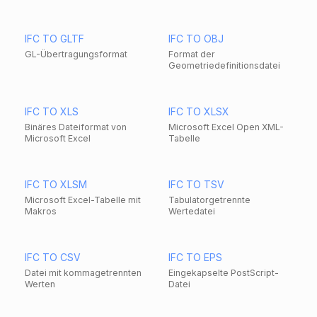
IFC TO GLTF
IFC TO OBJ
GL-Übertragungsformat
Format der
Geometriedefinitionsdatei
IFC TO XLS
IFC TO XLSX
Binäres Dateiformat von
Microsoft Excel Open XML-
Microsoft Excel
Tabelle
IFC TO XLSM
IFC TO TSV
Microsoft Excel-Tabelle mit
Tabulatorgetrennte
Makros
Wertedatei
IFC TO CSV
IFC TO EPS
Datei mit kommagetrennten
Eingekapselte PostScript-
Werten
Datei