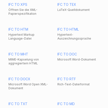
IFC TO XPS
IFC TO TEX
Öffnen Sie die XML-
LaTeX-Quelldokument
Papierspezifikation
IFC TO HTM
IFC TO HTML
Hypertext Markup
Hypertext-
Language-Datei
Auszeichnungssprache
IFC TO MHT
IFC TO DOC
MIME-Kapselung von
Microsoft Word-Dokument
aggregiertem HTML
IFC TO DOCX
IFC TO RTF
Microsoft Word Open XML-
Rich-Text-Dateiformat
Dokument
IFC TO TXT
IFC TO MD