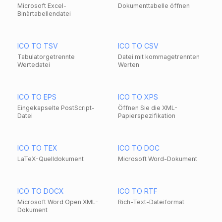
Microsoft Excel-
Dokumenttabelle öffnen
Binärtabellendatei
ICO TO TSV
ICO TO CSV
Tabulatorgetrennte
Datei mit kommagetrennten
Wertedatei
Werten
ICO TO EPS
ICO TO XPS
Eingekapselte PostScript-
Öffnen Sie die XML-
Datei
Papierspezifikation
ICO TO TEX
ICO TO DOC
LaTeX-Quelldokument
Microsoft Word-Dokument
ICO TO DOCX
ICO TO RTF
Microsoft Word Open XML-
Rich-Text-Dateiformat
Dokument