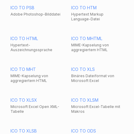
ICO TO PSB
ICO TO HTM
Adobe Photoshop-Bilddatei
Hypertext Markup
Language-Datei
ICO TO HTML
ICO TO MHTML
Hypertext-
MIME-Kapselung von
Auszeichnungssprache
aggregiertem HTML
ICO TO MHT
ICO TO XLS
MIME-Kapselung von
Binäres Dateiformat von
aggregiertem HTML
Microsoft Excel
ICO TO XLSX
ICO TO XLSM
Microsoft Excel Open XML-
Microsoft Excel-Tabelle mit
Tabelle
Makros
ICO TO XLSB
ICO TO ODS