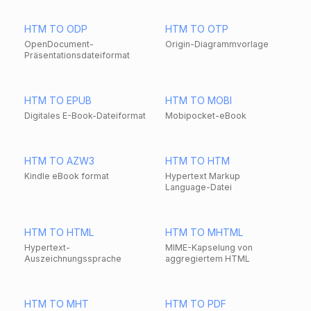
HTM TO ODP
HTM TO OTP
OpenDocument-
Origin-Diagrammvorlage
Präsentationsdateiformat
HTM TO EPUB
HTM TO MOBI
Digitales E-Book-Dateiformat
Mobipocket-eBook
HTM TO AZW3
HTM TO HTM
Kindle eBook format
Hypertext Markup
Language-Datei
HTM TO HTML
HTM TO MHTML
Hypertext-
MIME-Kapselung von
Auszeichnungssprache
aggregiertem HTML
HTM TO MHT
HTM TO PDF