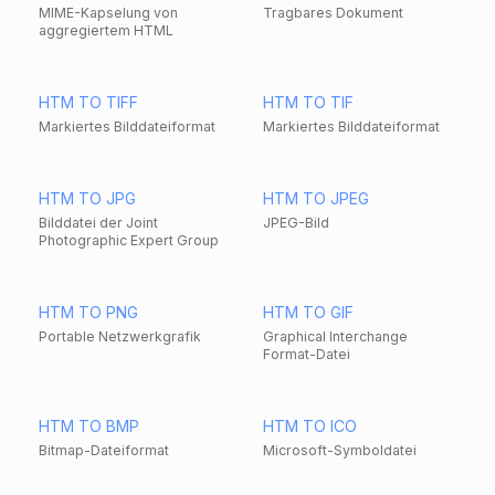
MIME-Kapselung von
Tragbares Dokument
aggregiertem HTML
HTM TO TIFF
HTM TO TIF
Markiertes Bilddateiformat
Markiertes Bilddateiformat
HTM TO JPG
HTM TO JPEG
Bilddatei der Joint
JPEG-Bild
Photographic Expert Group
HTM TO PNG
HTM TO GIF
Portable Netzwerkgrafik
Graphical Interchange
Format-Datei
HTM TO BMP
HTM TO ICO
Bitmap-Dateiformat
Microsoft-Symboldatei