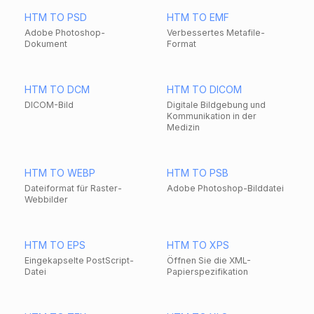
HTM TO PSD
HTM TO EMF
Adobe Photoshop-
Verbessertes Metafile-
Dokument
Format
HTM TO DCM
HTM TO DICOM
DICOM-Bild
Digitale Bildgebung und
Kommunikation in der
Medizin
HTM TO WEBP
HTM TO PSB
Dateiformat für Raster-
Adobe Photoshop-Bilddatei
Webbilder
HTM TO EPS
HTM TO XPS
Eingekapselte PostScript-
Öffnen Sie die XML-
Datei
Papierspezifikation