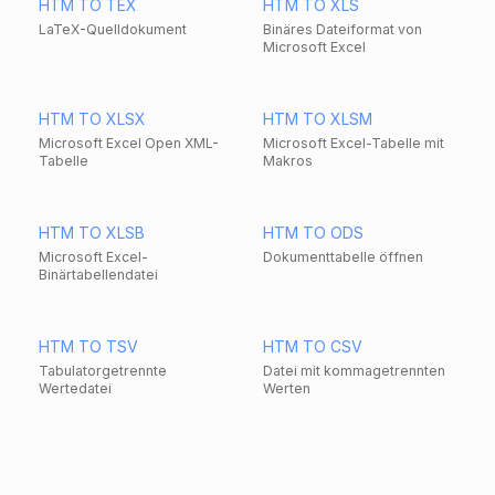
HTM TO TEX
HTM TO XLS
LaTeX-Quelldokument
Binäres Dateiformat von
Microsoft Excel
HTM TO XLSX
HTM TO XLSM
Microsoft Excel Open XML-
Microsoft Excel-Tabelle mit
Tabelle
Makros
HTM TO XLSB
HTM TO ODS
Microsoft Excel-
Dokumenttabelle öffnen
Binärtabellendatei
HTM TO TSV
HTM TO CSV
Tabulatorgetrennte
Datei mit kommagetrennten
Wertedatei
Werten