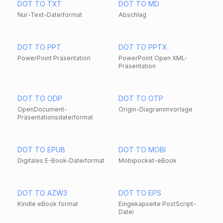
DOT TO TXT
DOT TO MD
Nur-Text-Dateiformat
Abschlag
DOT TO PPT
DOT TO PPTX
PowerPoint Präsentation
PowerPoint Open XML-
Präsentation
DOT TO ODP
DOT TO OTP
OpenDocument-
Origin-Diagrammvorlage
Präsentationsdateiformat
DOT TO EPUB
DOT TO MOBI
Digitales E-Book-Dateiformat
Mobipocket-eBook
DOT TO AZW3
DOT TO EPS
Kindle eBook format
Eingekapselte PostScript-
Datei