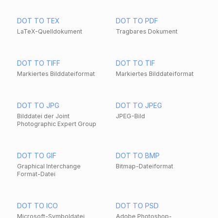
DOT TO TEX
DOT TO PDF
LaTeX-Quelldokument
Tragbares Dokument
DOT TO TIFF
DOT TO TIF
Markiertes Bilddateiformat
Markiertes Bilddateiformat
DOT TO JPG
DOT TO JPEG
Bilddatei der Joint
JPEG-Bild
Photographic Expert Group
DOT TO GIF
DOT TO BMP
Graphical Interchange
Bitmap-Dateiformat
Format-Datei
DOT TO ICO
DOT TO PSD
Microsoft-Symboldatei
Adobe Photoshop-