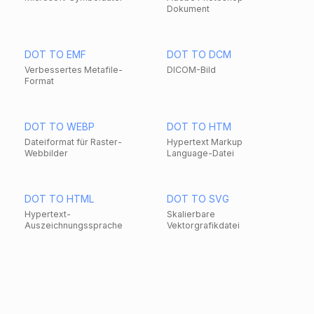
Dokument
DOT TO EMF
DOT TO DCM
Verbessertes Metafile-
DICOM-Bild
Format
DOT TO WEBP
DOT TO HTM
Dateiformat für Raster-
Hypertext Markup
Webbilder
Language-Datei
DOT TO HTML
DOT TO SVG
Hypertext-
Skalierbare
Auszeichnungssprache
Vektorgrafikdatei