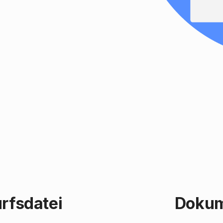
rfsdatei
Dokum