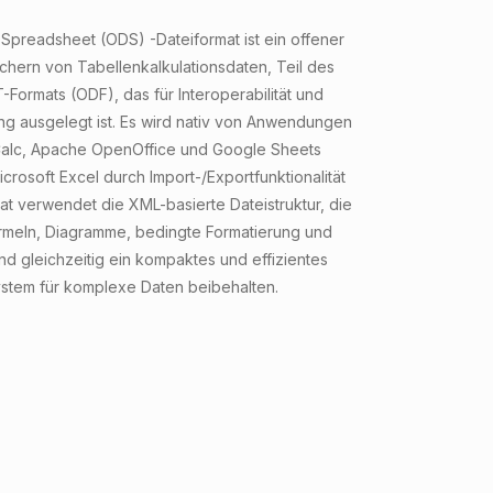
preadsheet (ODS) -Dateiformat ist ein offener
hern von Tabellenkalkulationsdaten, Teil des
mats (ODF), das für Interoperabilität und
ng ausgelegt ist. Es wird nativ von Anwendungen
 Calc, Apache OpenOffice und Google Sheets
icrosoft Excel durch Import-/Exportfunktionalität
at verwendet die XML-basierte Dateistruktur, die
rmeln, Diagramme, bedingte Formatierung und
nd gleichzeitig ein kompaktes und effizientes
stem für komplexe Daten beibehalten.