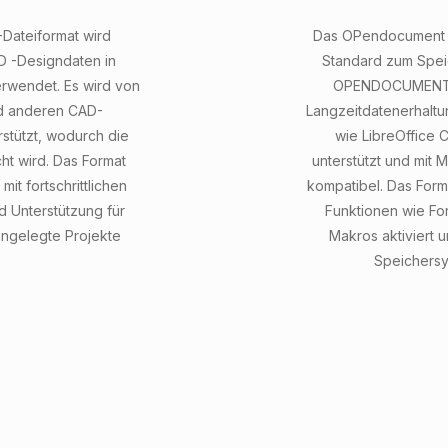
Dateiformat wird
Das OPendocument S
D -Designdaten in
Standard zum Speic
erwendet. Es wird von
OPENDOCUMENT-For
nd anderen CAD-
Langzeitdatenerhaltu
stützt, wodurch die
wie LibreOffice
cht wird. Das Format
unterstützt und mit M
mit fortschrittlichen
kompatibel. Das Form
d Unterstützung für
Funktionen wie Fo
ngelegte Projekte
Makros aktiviert u
Speichersy