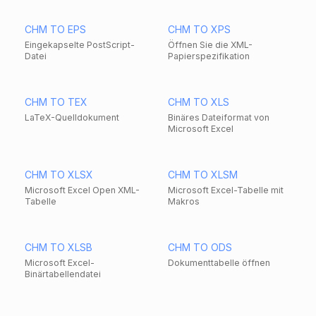
CHM TO EPS
CHM TO XPS
Eingekapselte PostScript-
Öffnen Sie die XML-
Datei
Papierspezifikation
CHM TO TEX
CHM TO XLS
LaTeX-Quelldokument
Binäres Dateiformat von
Microsoft Excel
CHM TO XLSX
CHM TO XLSM
Microsoft Excel Open XML-
Microsoft Excel-Tabelle mit
Tabelle
Makros
CHM TO XLSB
CHM TO ODS
Microsoft Excel-
Dokumenttabelle öffnen
Binärtabellendatei