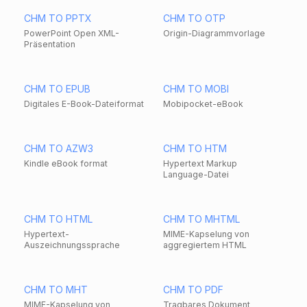
CHM TO PPTX
CHM TO OTP
PowerPoint Open XML-
Origin-Diagrammvorlage
Präsentation
CHM TO EPUB
CHM TO MOBI
Digitales E-Book-Dateiformat
Mobipocket-eBook
CHM TO AZW3
CHM TO HTM
Kindle eBook format
Hypertext Markup
Language-Datei
CHM TO HTML
CHM TO MHTML
Hypertext-
MIME-Kapselung von
Auszeichnungssprache
aggregiertem HTML
CHM TO MHT
CHM TO PDF
MIME-Kapselung von
Tragbares Dokument