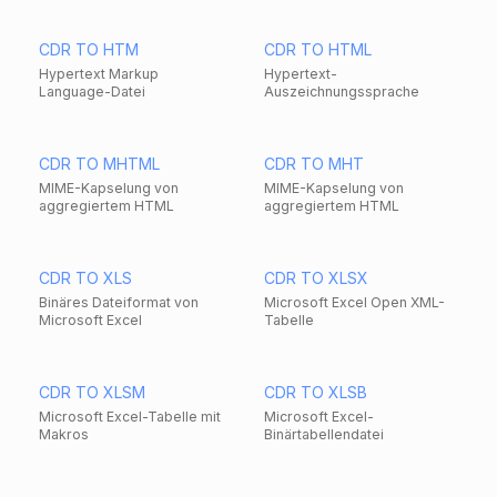
CDR TO HTM
CDR TO HTML
Hypertext Markup
Hypertext-
Language-Datei
Auszeichnungssprache
CDR TO MHTML
CDR TO MHT
MIME-Kapselung von
MIME-Kapselung von
aggregiertem HTML
aggregiertem HTML
CDR TO XLS
CDR TO XLSX
Binäres Dateiformat von
Microsoft Excel Open XML-
Microsoft Excel
Tabelle
CDR TO XLSM
CDR TO XLSB
Microsoft Excel-Tabelle mit
Microsoft Excel-
Makros
Binärtabellendatei