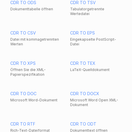
CDR TO ODS
CDR TO TSV
Dokumenttabelle öffnen
Tabulatorgetrennte
Wertedatei
CDR TO CSV
CDR TO EPS
Datei mit kommagetrennten
Eingekapselte PostScript-
Werten
Datei
CDR TO XPS
CDR TO TEX
Öffnen Sie die XML-
LaTeX-Quelldokument
Papierspezifikation
CDR TO DOC
CDR TO DOCX
Microsoft Word-Dokument
Microsoft Word Open XML-
Dokument
CDR TO RTF
CDR TO ODT
Rich-Text-Dateiformat
Dokumenttext öffnen