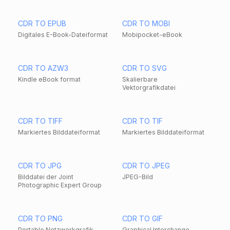
CDR TO EPUB
CDR TO MOBI
Digitales E-Book-Dateiformat
Mobipocket-eBook
CDR TO AZW3
CDR TO SVG
Kindle eBook format
Skalierbare
Vektorgrafikdatei
CDR TO TIFF
CDR TO TIF
Markiertes Bilddateiformat
Markiertes Bilddateiformat
CDR TO JPG
CDR TO JPEG
Bilddatei der Joint
JPEG-Bild
Photographic Expert Group
CDR TO PNG
CDR TO GIF
Portable Netzwerkgrafik
Graphical Interchange