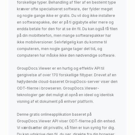
forskellige typer. Behandling af filer af en bestemt type
kræver ofte specialiseret software, der fylder meget
og nogle gange ikke er gratis. Du vil dog ikke installere
en softwarepakke, der er på ti gigabyte eller mere og
endda betale for den for at se én fil. Du kan også få filen
på din mobiltelefon, men mange softwarepakker har
ikke mobilversioner. Selvfølgelig kan du komme til
computeren, men nogle gange tager det tid, og
computeren har måske ikke den nødvendige software.
GroupDocs.Viewer er en hurtig og effektiv API til
gengivelse af over 170 forskellige filtyper. Drevet af en
højtydende cloud-baseret GroupDocs-server viser den
ODT-filerne i browseren. GroupDocs.Viewer-
teknologier gør det muligt at opnå en ideel og identisk
visning af et dokument på enhver platform.
Denne gratis onlineapplikation baseret på
GroupDocs.Viewer API viser ODT-filerne på din enhed.
Vi værdsætter dit privatliv, så filen er kun synlig for dig.
Du kan udskrive den fil, du ser, direkte fra din browser.