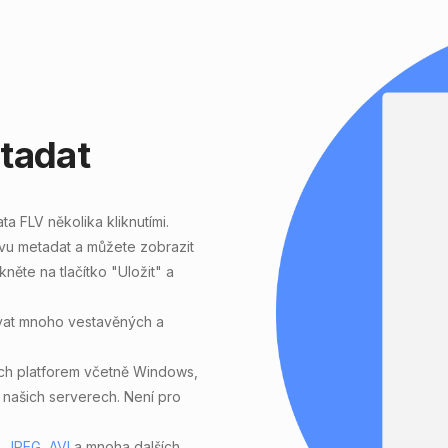
etadat
ata FLV
několika kliknutími.
avu metadat a můžete zobrazit
kněte na tlačítko "Uložit" a
vat mnoho vestavěných a
ech platforem včetně Windows,
našich serverech. Není pro
,
JPEG
,
AVI
a mnoha dalších