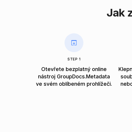
Jak 
STEP 1
Otevřete bezplatný online
Klepn
nástroj GroupDocs.Metadata
soub
ve svém oblíbeném prohlížeči.
nebo