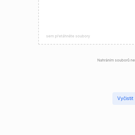
sem přetáhněte soubory
Nahráním souborů neb
Vyčisti