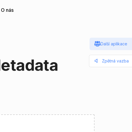
O nás
Další aplikace
Metadata
Zpětná vazba