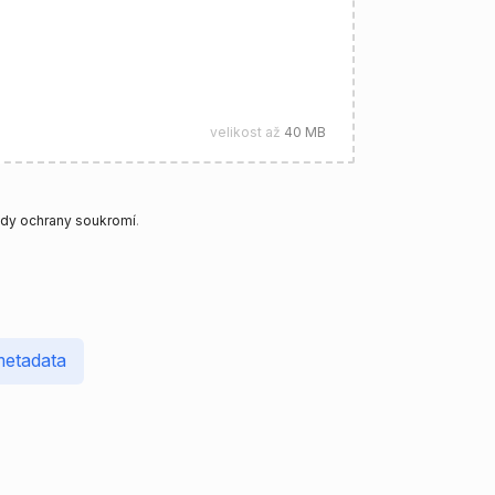
velikost až
40 MB
dy ochrany soukromí
.
metadata