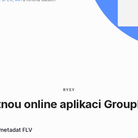
RYSY
tnou online
aplikaci Grou
 metadat FLV