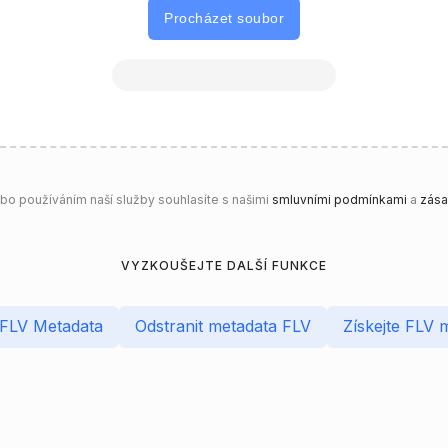
Procházet soubor
o používáním naší služby souhlasíte s našimi
smluvními podmínkami
a
zása
VYZKOUŠEJTE DALŠÍ FUNKCE
t FLV Metadata
Odstranit metadata FLV
Získejte FLV 