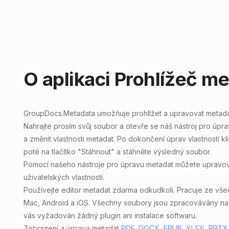
O aplikaci Prohlížeč m
GroupDocs.Metadata
umožňuje
prohlížet a upravovat metad
Nahrajte prosím svůj soubor a otevře se náš nástroj pro úpr
a změnit vlastnosti metadat. Po dokončení úprav vlastností kli
poté na tlačítko "Stáhnout" a stáhněte výsledný soubor.
Pomocí našeho nástroje pro úpravu metadat můžete upravo
uživatelských vlastností.
Používejte editor metadat zdarma odkudkoli. Pracuje ze vš
Mac, Android a iOS. Všechny soubory jsou zpracovávány na 
vás vyžadován žádný plugin ani instalace softwaru.
Zobrazení a úprava metadat
PDF
,
DOCX
,
EPUB
,
XLSX
,
PPTX