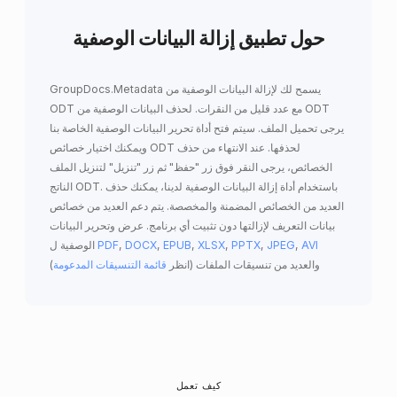
حول تطبيق إزالة البيانات الوصفية
GroupDocs.Metadata يسمح لك
لإزالة البيانات الوصفية من
مع عدد قليل من النقرات. لحذف البيانات الوصفية من ODT
ODT
يرجى تحميل الملف. سيتم فتح أداة تحرير البيانات الوصفية الخاصة بنا
ويمكنك اختيار خصائص ODT لحذفها. عند الانتهاء من حذف
الخصائص، يرجى النقر فوق زر "حفظ" ثم زر "تنزيل" لتنزيل الملف
الناتج ODT. باستخدام أداة إزالة البيانات الوصفية لدينا، يمكنك حذف
العديد من الخصائص المضمنة والمخصصة. يتم دعم العديد من خصائص
بيانات التعريف لإزالتها دون تثبيت أي برنامج. عرض وتحرير البيانات
AVI
,
JPEG
,
PPTX
,
XLSX
,
EPUB
,
DOCX
,
PDF
الوصفية ل
والعديد من تنسيقات الملفات (انظر
قائمة التنسيقات المدعومة
)
كيف تعمل