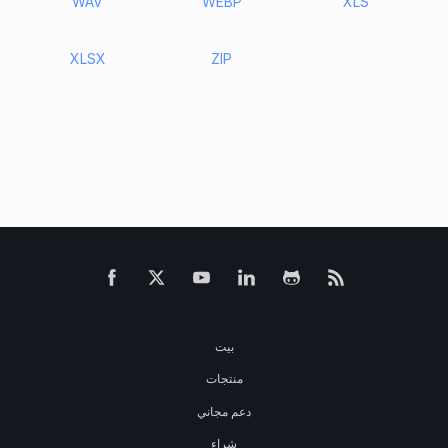
WAV
WEBP
XLS
XLSX
ZIP
بيت
منتجات
دعم مجاني
شراء