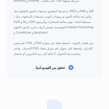
Android أو iPhone ، فإن ملفات TGA سريعة وسهلة.
يدعم هذا التطبيق تنسيقات الصور النقطية مثل JPEG و PNG و GIF
، والتي تعد مثالية للصور ورسومات الويب. تنسيقات المتجهات مثل
SVG و AI و CDR مستقلة الدقة ، وهي مثالية للشعارات والرسوم
التوضيحية. تتضمن أدوات تحرير الصور العلوية Adobe Photoshop
و Coreldraw و Illustrator.
قم بتغيير TGA ل PSD دون فقدان الجودة - أسقط ملفك في نموذج
التحميل ، واختر PSD كإخراج ، واضغط على تحويل. قم بتنزيل ملفك
مباشرة بعد التحويل. لا حاجة إلى بريد إلكتروني أو تسجيل.
تحقق من الفيديو لدينا