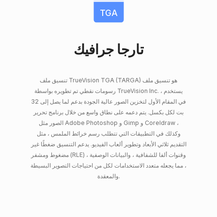
TGA
تارجا جرافيك
تنسيق ملف TrueVision TGA (TARGA) هو تنسيق ملف
رسومات نقطي تم تطويره بواسطة TrueVision Inc. ، يستخدم
في المقام الأول لتخزين الصور عالية الجودة بدعم لما يصل إلى 32
بت لكل بكسل. يتم دعمه على نطاق واسع من خلال برنامج تحرير
الصور مثل Adobe Photoshop و Gimp و Coreldraw ،
وكذلك في التطبيقات التي تتطلب رسم خرائط الملمس ، مثل
التقديم ثلاثي الأبعاد وتطوير ألعاب الفيديو. يدعم التنسيق ضغطًا غير
مضغوط ومشفر (RLE) ، وقنوات ألفا للشفافية ، والبيانات الوصفية
، مما يجعله متعدد الاستخدامات لكل من احتياجات التصوير البسيطة
والمعقدة.