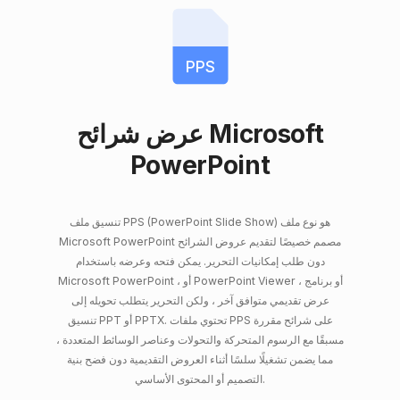
PPS
عرض شرائح Microsoft
PowerPoint
تنسيق ملف PPS (PowerPoint Slide Show) هو نوع ملف
Microsoft PowerPoint مصمم خصيصًا لتقديم عروض الشرائح
دون طلب إمكانيات التحرير. يمكن فتحه وعرضه باستخدام
Microsoft PowerPoint ، أو PowerPoint Viewer ، أو برنامج
عرض تقديمي متوافق آخر ، ولكن التحرير يتطلب تحويله إلى
تنسيق PPT أو PPTX. تحتوي ملفات PPS على شرائح مقررة
مسبقًا مع الرسوم المتحركة والتحولات وعناصر الوسائط المتعددة ،
مما يضمن تشغيلًا سلسًا أثناء العروض التقديمية دون فضح بنية
التصميم أو المحتوى الأساسي.