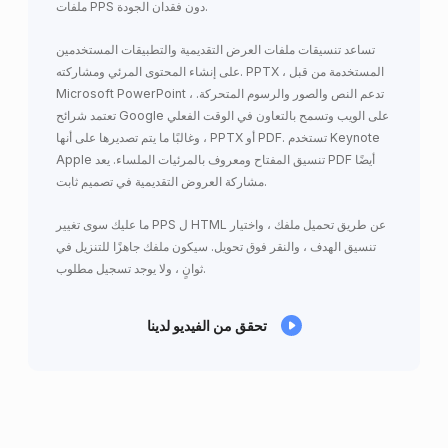
ملفات PPS دون فقدان الجودة.
تساعد تنسيقات ملفات العرض التقديمية والتطبيقات المستخدمين
على إنشاء المحتوى المرئي ومشاركته. PPTX ، المستخدمة من قبل
Microsoft PowerPoint ، تدعم النص والصور والرسوم المتحركة.
تعتمد شرائح Google على الويب وتسمح بالتعاون في الوقت الفعلي
، وغالبًا ما يتم تصديرها على أنها PPTX أو PDF. تستخدم Keynote
Apple تنسيق المفتاح ومعروف بالمرئيات الملساء. يعد PDF أيضًا
مشاركة العروض التقديمية في تصميم ثابت.
ما عليك سوى تغيير PPS ل HTML عن طريق تحميل ملفك ، واختيار
تنسيق الهدف ، والنقر فوق تحويل. سيكون ملفك جاهزًا للتنزيل في
ثوانٍ ، ولا يوجد تسجيل مطلوب.
تحقق من الفيديو لدينا