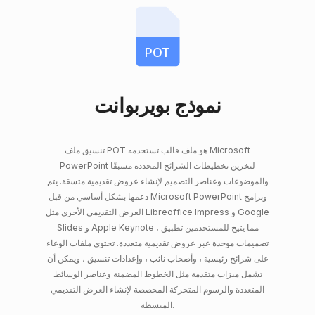
POT
نموذج بويربوانت
تنسيق ملف POT هو ملف قالب تستخدمه Microsoft
PowerPoint لتخزين تخطيطات الشرائح المحددة مسبقًا
والموضوعات وعناصر التصميم لإنشاء عروض تقديمية متسقة. يتم
دعمها بشكل أساسي من قبل Microsoft PowerPoint وبرامج
العرض التقديمي الأخرى مثل Libreoffice Impress و Google
Slides و Apple Keynote ، مما يتيح للمستخدمين تطبيق
تصميمات موحدة عبر عروض تقديمية متعددة. تحتوي ملفات الوعاء
على شرائح رئيسية ، وأصحاب نائب ، وإعدادات تنسيق ، ويمكن أن
تشمل ميزات متقدمة مثل الخطوط المضمنة وعناصر الوسائط
المتعددة والرسوم المتحركة المخصصة لإنشاء العرض التقديمي
المبسطة.