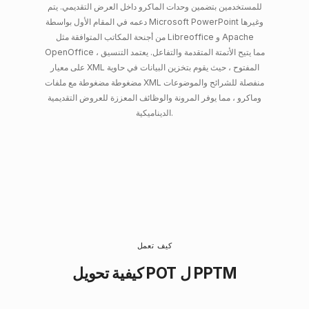
للمستخدمين بتضمين وحدات الماكرو داخل العرض التقديمي. يتم
دعمه في المقام الأول بواسطة Microsoft PowerPoint وغيرها
من أجنحة المكاتب المتوافقة مثل Libreoffice و Apache
OpenOffice ، مما يتيح الأتمتة المتقدمة والتفاعل. يعتمد التنسيق
على معيار XML المفتوح ، حيث يقوم بتخزين البيانات في حاوية
مضغوطة مضغوطة مع ملفات XML منفصلة للشرائح والموضوعات
وماكرو ، مما يوفر المرونة والوظائف المعززة للعروض التقديمية
الديناميكية.
كيف تعمل
كيفية تحويل POT ل PPTM