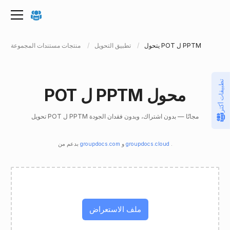
يتحول POT ل PPTM
تطبيق التحويل
منتجات مستندات المجموعة
تطبيقات أكثر
POT ل PPTM محول
تحويل POT ل PPTM مجانًا — بدون اشتراك، وبدون فقدان الجودة
.
groupdocs.cloud
و
groupdocs.com
بدعم من
ملف الاستعراض