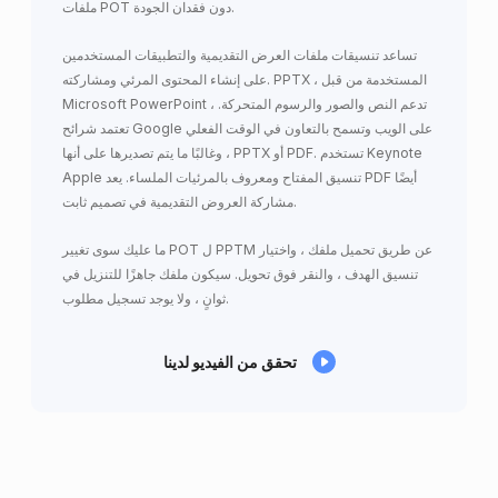
ملفات POT دون فقدان الجودة.
تساعد تنسيقات ملفات العرض التقديمية والتطبيقات المستخدمين
على إنشاء المحتوى المرئي ومشاركته. PPTX ، المستخدمة من قبل
Microsoft PowerPoint ، تدعم النص والصور والرسوم المتحركة.
تعتمد شرائح Google على الويب وتسمح بالتعاون في الوقت الفعلي
، وغالبًا ما يتم تصديرها على أنها PPTX أو PDF. تستخدم Keynote
Apple تنسيق المفتاح ومعروف بالمرئيات الملساء. يعد PDF أيضًا
مشاركة العروض التقديمية في تصميم ثابت.
ما عليك سوى تغيير POT ل PPTM عن طريق تحميل ملفك ، واختيار
تنسيق الهدف ، والنقر فوق تحويل. سيكون ملفك جاهزًا للتنزيل في
ثوانٍ ، ولا يوجد تسجيل مطلوب.
تحقق من الفيديو لدينا