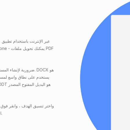
الانتهاء ، سيكون ملفك جاهزًا للتنزيل على الفور. لا يوجد تسجيل مطلوب.