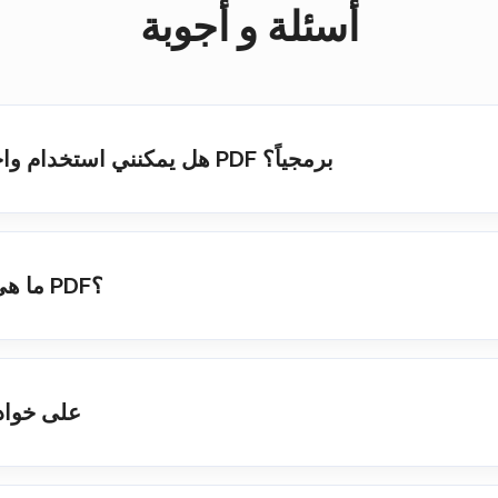
أسئلة و أجوبة
هل يمكنني استخدام واجهة برمجة التطبيقات لتحويل الملفات PDF برمجياً؟
ما هي متصفحات الويب التي تدعم التحويل PDF؟
كم من الوقت تبقى ملفات F