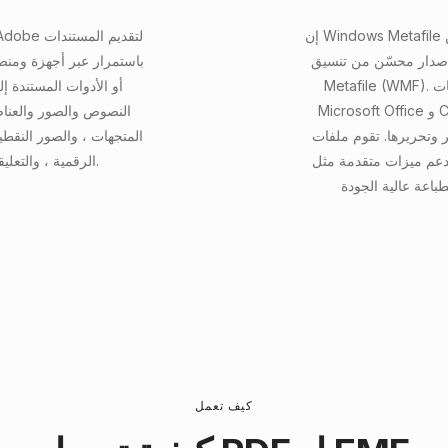
إن Windows Metafile المحسّن (EMF) عبارة عن تنسيق ملف رسومات يستخدم
 محسّن من تنسيق Windows
باستمرار عبر أجهزة ومنص
Metafile (WMF). يتم دعمه بشكل شائع من خلال تطبيقات Windows مثل
Microsoft Office و Coreldraw و Adobe Illustrator لإنشاء رسومات قابلة
النصوص والصور والعناص
. تقوم ملفات EMF بتخزين بيانات الصور المستقلة عن الجهاز ،
المتجهات ، والصور النقطي
دعم ميزات متقدمة مثل
الرقمية ، والتعليقات التوضيحية ، وحقول النماذج لتحسين الوظائف.
كيف تعمل