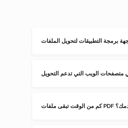
PD على خوادمك؟