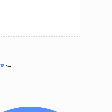
مستند بواسطة تطبيقات GroupDocs منذ
18