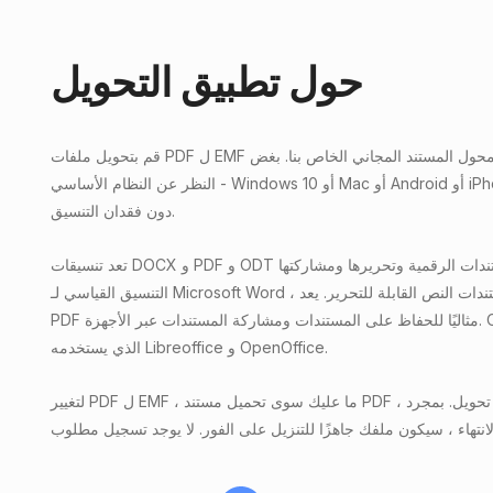
حول تطبيق التحويل
قم بتحويل ملفات PDF ل EMF عبر الإنترنت باستخدام تطبيق محول المستند المجاني الخاص بنا. بغض
النظر عن النظام الأساسي - Windows 10 أو Mac أو Android أو iPhone - يمكنك تحويل ملفات PDF
دون فقدان التنسيق.
تعد تنسيقات DOCX و PDF و ODT ضرورية لإنشاء المستندات الرقمية وتحريرها ومشاركتها. DOCX هو
التنسيق القياسي لـ Microsoft Word ، يستخدم على نطاق واسع لمستندات النص القابلة للتحرير. يعد
PDF مثاليًا للحفاظ على المستندات ومشاركة المستندات عبر الأجهزة. ODT هو البديل المفتوح المصدر
الذي يستخدمه Libreoffice و OpenOffice.
لتغيير PDF ل EMF ، ما عليك سوى تحميل مستند PDF ، واختر تنسيق الهدف ، وانقر فوق تحويل. بمجرد