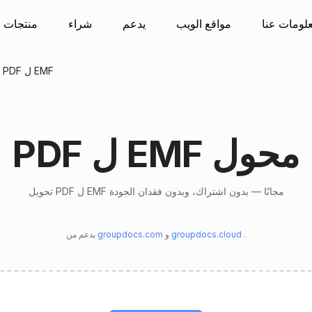
لومات عنا
مواقع الويب
يدعم
شراء
منتجات
يتحول PDF ل EMF
PDF ل EMF محول
تحويل PDF ل EMF مجانًا — بدون اشتراك، وبدون فقدان الجودة
.
groupdocs.cloud
و
groupdocs.com
بدعم من