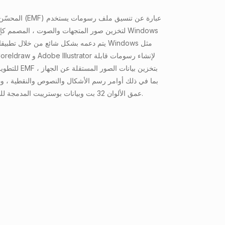
لتخزين صور المتجهات والصوت ، المصمم كإصدار
للتطوير وتحريرها
بما في ذلك أوامر رسم الأشكال والنصوص والنقطية ، و
عمق الألوان 32 بت وبيانات بوستريبت المدمجة للطباعة عالية الجودة.