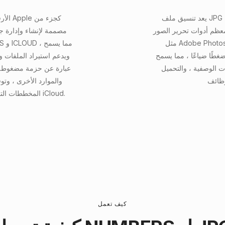
يعد تنسيق ملف JPG معيارًا يستخدم على نطاق واسع لضغط الصور الرقمية
الأرق
معظم أدوات تحرير الصور
مثل Adobe Photoshop و Gimp و Web Browsers ، مما يجعلها مثالية
غطًا ضياعًا ، مما يسمح
ات الوصفية ، والتحميل
المخططات التفاعلية ، والجداول المحورية ، وأدوات التعاون من خلال iCloud.
كيف تعمل