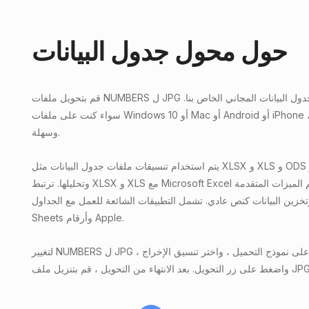
حول محول جدول البيانات
قم بتحويل ملفات NUMBERS ل JPG عبر الإنترنت باستخدام محول جدول البيانات المجاني الخاص بنا.
سواء كنت على ملفات Windows 10 أو Mac أو Android أو iPhone ، فإن ملفات NUMBERS سريعة
وسهلة.
يتم استخدام تنسيقات ملفات جدول البيانات مثل XLSX و XLS و ODS و CSV بشكل شائع لتنظيم البيانات
وتحليلها. ترتبط XLSX و XLS مع Microsoft Excel ودعم الميزات المتقدمة ، CSV هو تنسيق أبسط ،
خزين البيانات كنص عادي. تشمل التطبيقات الشائعة للعمل مع الجداول Microsoft Excel و Google
Sheets وأرقام Apple.
لتغيير NUMBERS ل JPG ، ما عليك سوى إسقاط ملفك على نموذج التحميل ، واختر تنسيق الإخراج