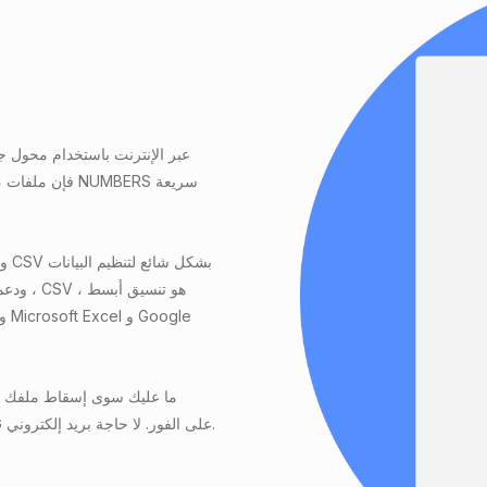
وت
واضغط على زر التحويل. بعد الانتهاء من التحويل ، قم بتنزيل ملف JPG على الفور. لا حاجة بريد إلكتروني.