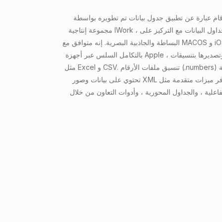
ام عبارة عن تطبيق جدول بيانات تم تطويره بواسطة Apple كجزء من
مجموعة إنتاجية IWork ، مصممة لإنشاء وإدارة جداول البيانات مع التركيز على
البساطة والجاذبية البصرية. إنه متوافق مع MACOS و iOS و ICLOUD ، مما يسمح
بالتكامل السلس عبر أجهزة Apple ، ويدعم استيراد الملفات وتصديرها بتنسيقات
مثل Excel و CSV. تنسيق ملفات الأرقام (.numbers) عبارة عن حزمة مضغوطة
تحتوي على بيانات وصور XML والموارد الأخرى ، وتوفر ميزات متقدمة مثل