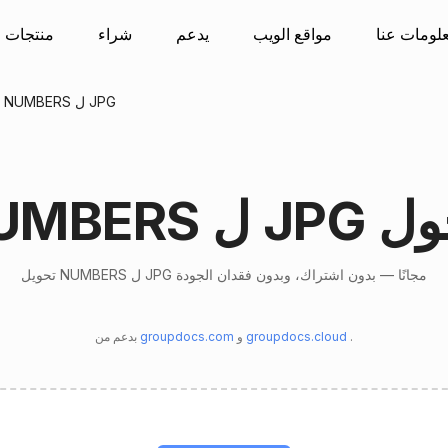
لومات عنا
مواقع الويب
يدعم
شراء
منتجات
يتحول NUMBERS ل JPG
ل JPG محول
تحويل NUMBERS ل JPG مجانًا — بدون اشتراك، وبدون فقدان الجودة
.
groupdocs.cloud
و
groupdocs.com
بدعم من