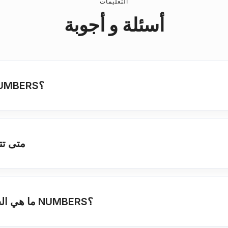
التعليمات
أسئلة و أجوبة
هل أحتاج إلى متصفح معين لتحويل NUMBERS؟
متى تت
ما هي الخيارات التي لدي للحصول على تحويل NUMBERS؟