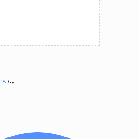
مستند بواسطة تطبيقات GroupDocs منذ
18