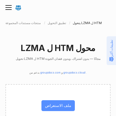
يتحول LZMA ل HTM
تطبيق التحويل
منتجات مستندات المجموعة
تطبيقات أكثر
LZMA ل HTM محول
تحويل LZMA ل HTM مجانًا — بدون اشتراك، وبدون فقدان الجودة
.
groupdocs.cloud
و
groupdocs.com
بدعم من
ملف الاستعراض