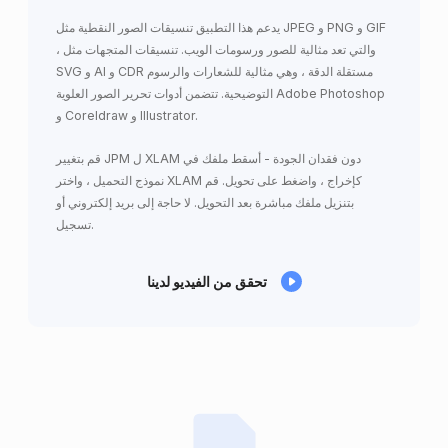
يدعم هذا التطبيق تنسيقات الصور النقطية مثل JPEG و PNG و GIF
، والتي تعد مثالية للصور ورسومات الويب. تنسيقات المتجهات مثل
SVG و AI و CDR مستقلة الدقة ، وهي مثالية للشعارات والرسوم
التوضيحية. تتضمن أدوات تحرير الصور العلوية Adobe Photoshop
و Coreldraw و Illustrator.
قم بتغيير JPM ل XLAM دون فقدان الجودة - أسقط ملفك في
نموذج التحميل ، واختر XLAM كإخراج ، واضغط على تحويل. قم
بتنزيل ملفك مباشرة بعد التحويل. لا حاجة إلى بريد إلكتروني أو
تسجيل.
تحقق من الفيديو لدينا