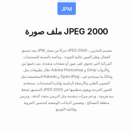
JPM
ملف صورة JPEG 2000
يعد تنسيق JPM جزءًا من معيار JPEG 2000 ، مصمم للتخزين
الفعال ونقل الصور عالية الجودة ، وخاصة بالنسبة للمستندات
المركبة التي تحتوي على صور أو صفحات متعددة. يتم دعمها من
خلال تطبيقات مثل Adobe Photoshop و Gimp والأدوات
المتخصصة مثل Kakadu و OpenJPeg ، وغالبًا ما تستخدم في
التصوير الطبي والأرشفة الرقمية وإدارة المستندات. يستخدم
التنسيق ضغط JPEG 2000 للصور الفردية ويقوم بتنظيمها في
بنية هرمية ، ودعم ميزات متقدمة مثل الترميز متعدد الدقة ، وترميز
منطقة المصالح ، وتضمين البيانات الوصفية لتحسين المرونة
وقابلية التوسع.