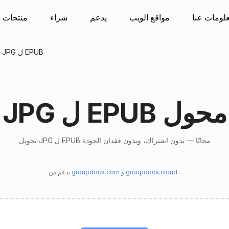
لومات عنا
مواقع الويب
يدعم
شراء
منتجات
يتحول JPG ل EPUB
JPG ل EPUB محول
تحويل JPG ل EPUB مجانًا — بدون اشتراك، وبدون فقدان الجودة
.
groupdocs.cloud
و
groupdocs.com
بدعم من