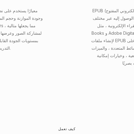
EPUB (ملف الكتاب الإلكتروني المفتوح) هو تنسيق ملف مفتوح على نطاق واسع
الوصول إليه عبر مختلف
وجودة الموازنة وحجم الم
رونية ، مثل Kindle و Apple
Books و Adobe Digital Editions ، بالإضافة إلى أدوات البرمجيات مثل Caliber
لمشاركة الصور وعرضها عب
لإنشاء ملفات EPUB وإدارتها. يعتمد التنسيق على HTML و CSS و XML ، مما يتيح
بمستويات الجودة القابل
ائط المتعددة ، والميزات
التدريجي ، وملامح الألوان لتحسين الوظائف.
ية ، وخيارات إمكانية
كيف تعمل