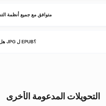
هل هذا المحول JPG ل EPUB متوافق مع جميع أنظم
هل من الآمن استخدام هذه الأداة لتحويل JPG ل EPUB؟
التحويلات المدعومة الأخرى