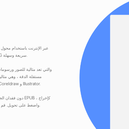
ملفات Windows 10 أو Mac أو Android أو iPhone ، فإن ملفات JPG سريعة وسهلة.
التوضيحية. تتضمن أدوات تحرير الصور العلوية Adobe Photoshop و Coreldraw و Illustrator.
واضغط على تحويل. قم بتنزيل ملفك مباشرة بعد التحويل. لا حاجة إلى بريد إلكتروني أو تسجيل.