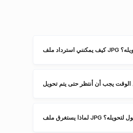
ذي تم تحويله؟
ف JPG وقتًا أطول لتحويله؟