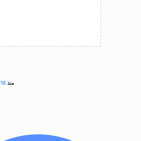
مستند بواسطة تطبيقات GroupDocs منذ
18