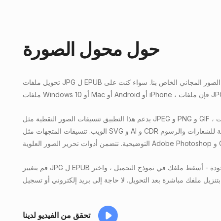
حول محول الصورة
تحويل ملفات JPG ل EPUB عبر الإنترنت باستخدام محول الصور المجاني الخاص بنا. سواء كنت على
يدعم هذا التطبيق تنسيقات الصور النقطية مثل JPEG و PNG و GIF ، والتي تعد مثالية للصور ورسومات
الويب. تنسيقات المتجهات مثل SVG و AI و CDR مستقلة الدقة ، وهي مثالية للشعارات والرسوم
قم بتغيير JPG ل EPUB دون فقدان الجودة - أسقط ملفك في نموذج التحميل ، واختر EPUB كإخراج ،
تحقق من الفيديو لدينا