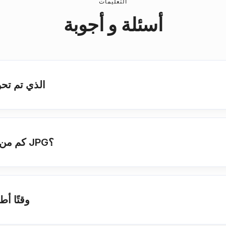
التعليمات
أسئلة و أجوبة
كيف يمكنني استرداد ملف JPG ال
كم من الوقت يجب أن أنتظر حتى يتم تحويل JPG؟
لماذا يستغرق مل