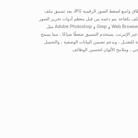
يعد تنسيق ملف JPG معيارًا يستخدم على نطاق واسع لضغط الصور الرقمية
لف بكفاءة. يتم دعمه من قبل معظم أدوات تحرير الصور
مثل Adobe Photoshop و Gimp و Web Browsers ، مما يجعلها مثالية
ر الإنترنت. يستخدم التنسيق ضغطًا ضياعًا ، مما يسمح
ة للتعديل ، ويدعم تضمين البيانات الوصفية ، والتحميل