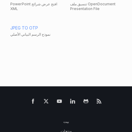
تنسيق ملف OpenDocument
PowerPoint افتح عرض شرائح
XML
Presentation File
JPEG TO OTP
نموذج الرسم البياني الأصلي
بيت
منتجات