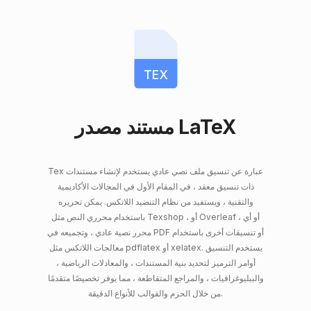
TEX
مستند مصدر LaTeX
Tex عبارة عن تنسيق ملف نصي عادي يستخدم لإنشاء مستندات
ذات تنسيق معقد ، في المقام الأول في المجالات الأكاديمية
والتقنية ، ويستفيد من نظام التنضيد اللاتكس. يمكن تحريره
باستخدام محرري النص مثل Texshop ، أو Overleaf ، أو أي
محرر نصية عادي ، وتجميعه في PDF أو تنسيقات أخرى باستخدام
معالجات اللاتكس مثل pdflatex أو xelatex. يستخدم التنسيق
أوامر الترميز لتحديد بنية المستندات ، والمعادلات الرياضية ،
والببليوغرافيات ، والمراجع المتقاطعة ، مما يوفر تخصيصًا متقدمًا
من خلال الحزم والقوالب للأنواع الدقيقة.