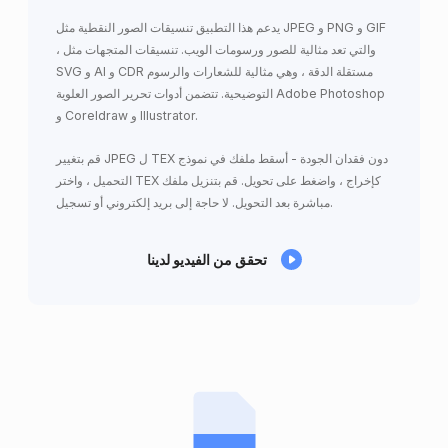
يدعم هذا التطبيق تنسيقات الصور النقطية مثل JPEG و PNG و GIF
، والتي تعد مثالية للصور ورسومات الويب. تنسيقات المتجهات مثل
SVG و AI و CDR مستقلة الدقة ، وهي مثالية للشعارات والرسوم
التوضيحية. تتضمن أدوات تحرير الصور العلوية Adobe Photoshop
و Coreldraw و Illustrator.
قم بتغيير JPEG ل TEX دون فقدان الجودة - أسقط ملفك في نموذج
التحميل ، واختر TEX كإخراج ، واضغط على تحويل. قم بتنزيل ملفك
مباشرة بعد التحويل. لا حاجة إلى بريد إلكتروني أو تسجيل.
تحقق من الفيديو لدينا