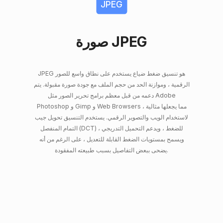
JPEG
صورة JPEG
JPEG هو تنسيق ضغط ضياع يستخدم على نطاق واسع للصور
الرقمية ، وموازنة الحد من حجم الملف مع جودة صورة مقبولة. يتم
دعمه من قبل معظم برامج تحرير الصور مثل Adobe
Photoshop و Gimp و Web Browsers ، مما يجعلها مثالية
لاستخدام الويب والتصوير الرقمي. يستخدم التنسيق تحويل جيب
التمام المنفصل (DCT) للضغط ، ويدعم التحميل التدريجي ،
ويسمح بمستويات الضغط القابلة للتعديل ، على الرغم من أنه
يضحى ببعض التفاصيل بسبب طبيعته المفقودة.