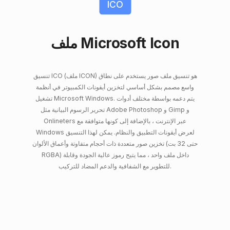
ICO
ملف Microsoft Icon
تنسيق ICO (ملف ICON) هو تنسيق ملف صور يستخدم على نطاق
واسع مصمم بشكل أساسي لتخزين أيقونات الكمبيوتر في أنظمة
تشغيل Microsoft Windows. يتم دعمه بواسطة مختلف أدوات
تحرير الرسوم البيانية مثل Adobe Photoshop و Gimp و
Onlineters عبر الإنترنت ، بالإضافة إلى كونها متوافقة مع
Windows لعرض أيقونات التطبيق والنظام. يمكن لهذا التنسيق
تخزين صور متعددة ذات أحجام متفاوتة وأعماق الألوان (حتى 32 بت
RGBA) داخل ملف واحد ، مما يتيح رموز عالية الجودة وقابلة
للتطوير مع الشفافية والدعم المضاد للتركيب.