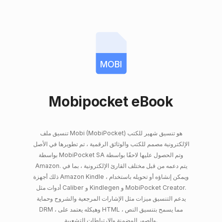
MOBI
Mobipocket eBook
تنسيق ملف Mobi (MobiPocket) هو تنسيق شهير للكتب
الإلكترونية مصمم للكتب والوثائق الرقمية ، تم تطويرها في الأصل
بواسطة MobiPocket SA وتم الحصول عليها لاحقًا بواسطة
Amazon. يتم دعمه من قبل مختلف القارئ الإلكترونية ، بما في
ذلك أجهزة Amazon Kindle ، ويمكن إنشاؤه أو تحويله باستخدام
أدوات مثل Caliber و Kindlegen و MobiPocket Creator.
يدعم التنسيق ميزات مثل الإشارات المرجعية والشروح وحماية
DRM ، وهيكله يعتمد على HTML ، مما يسمح بتنسيق النص
والصور المضمنة والارتباطات التشعبية.