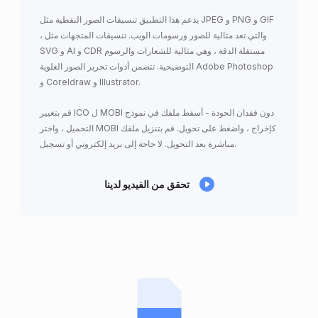
يدعم هذا التطبيق تنسيقات الصور النقطية مثل JPEG و PNG و GIF
، والتي تعد مثالية للصور ورسومات الويب. تنسيقات المتجهات مثل
SVG و AI و CDR مستقلة الدقة ، وهي مثالية للشعارات والرسوم
التوضيحية. تتضمن أدوات تحرير الصور العلوية Adobe Photoshop
و Coreldraw و Illustrator.
قم بتغيير ICO ل MOBI دون فقدان الجودة - أسقط ملفك في نموذج
التحميل ، واختر MOBI كإخراج ، واضغط على تحويل. قم بتنزيل ملفك
مباشرة بعد التحويل. لا حاجة إلى بريد إلكتروني أو تسجيل.
تحقق من الفيديو لدينا