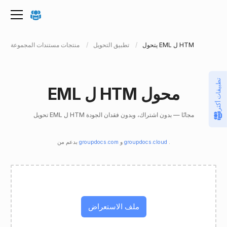
يتحول EML ل HTM
تطبيق التحويل
منتجات مستندات المجموعة
تطبيقات أكثر
EML ل HTM محول
تحويل EML ل HTM مجانًا — بدون اشتراك، وبدون فقدان الجودة
.
groupdocs.cloud
و
groupdocs.com
بدعم من
ملف الاستعراض