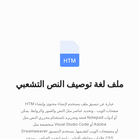
HTM
ملف لغة توصيف النص التشعبي
HTM عبارة عن تنسيق ملف يستخدم لإنشاء محتوى وإنشاء
صفحات الويب ، وتحديد عناصر مثل النص والصور والروابط. يمكن
فتحه وتحريره باستخدام محرري النص مثل Notepad أو أدوات
متخصصة مثل Visual Studio Code أو Adobe
Dreamweaver أو متصفحات الويب لتقديمها. يستخدم التنسيق
علامات محاطة بأقواس زاوية لتحديد العناصر ، ويدعم CSS