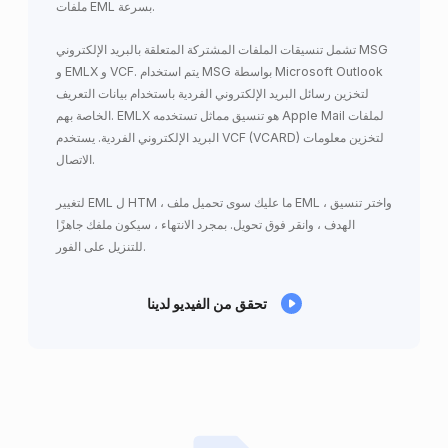
ملفات EML بسرعة.
تشمل تنسيقات الملفات المشتركة المتعلقة بالبريد الإلكتروني MSG
و EMLX و VCF. يتم استخدام MSG بواسطة Microsoft Outlook
لتخزين رسائل البريد الإلكتروني الفردية باستخدام بيانات التعريف
الخاصة بهم. EMLX هو تنسيق مماثل تستخدمه Apple Mail لملفات
البريد الإلكتروني الفردية. يستخدم VCF (VCARD) لتخزين معلومات
الاتصال.
لتغيير EML ل HTM ، ما عليك سوى تحميل ملف EML ، واختر تنسيق
الهدف ، وانقر فوق تحويل. بمجرد الانتهاء ، سيكون ملفك جاهزًا
للتنزيل على الفور.
تحقق من الفيديو لدينا