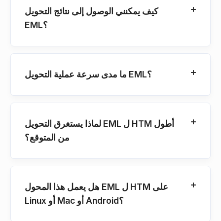
كيف يمكنني الوصول إلى نتائج التحويل
EML؟
ما مدى سرعة عملية التحويل EML؟
لماذا يستغرق التحويل EML ل HTM أطول
من المتوقع؟
هل يعمل هذا المحول EML ل HTM على
Linux أو Mac أو Android؟