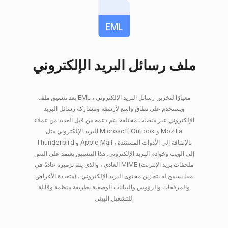
EML
ملف رسائل البريد الإلكتروني
يعد تنسيق ملف EML معيارًا لتخزين رسائل البريد الإلكتروني ،
ويستخدم على نطاق واسع لأرشفة ومشاركة رسائل البريد
الإلكتروني عبر منصات مختلفة. يتم دعمه من قبل العديد من عملاء
البريد الإلكتروني مثل Microsoft Outlook و Mozilla
Thunderbird و Apple Mail ، بالإضافة إلى الأدوات المستندة
إلى الويب وخوادم البريد الإلكتروني. هذا التنسيق يعتمد على النص
العادي ، والذي يتم ترميزه عادةً في MIME (ملحقات بريد الإنترنت
متعددة الأغراض) ، مما يسمح له بتخزين محتوى البريد الإلكتروني
والمرفقات والرؤوس والبيانات الوصفية بطريقة منظمة وقابلة
للتشغيل البيني.