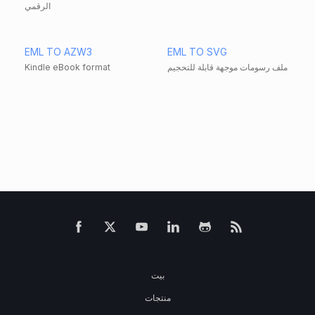
الرقمي
EML TO AZW3
EML TO SVG
ملف رسومات موجهة قابلة للتحجيم
Kindle eBook format
بيت
منتجات