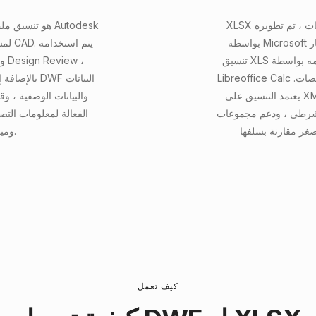
XLSX هو تنسيق ملف يستخدم على نطاق واسع لجداول البيانات ، تم تطويره
بواسطة Microsoft كجزء من معيار Office Open Open XML ، مما خلف
لمشا
تنسيق XLS الأقدم. يتم دعمه بواسطة Microsoft Excel و Google Sheets و
Libreoffice Calc وتطبيقات جداول البيانات الأخرى ، مما يضمن توافق المنصات.
بالإضافة إل
يعتمد التنسيق على XML ويتم تخزينه في حاوية مضغوطة مضغوطة ، وتمكين
الشرطي ، ودعم مجموعات
الفعالة لمعلومات الت
وميزات الأمان مثل حماية كلمة المرور.
كيف تعمل