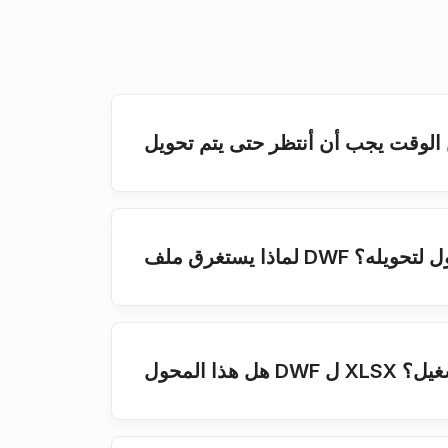
DWF وقتًا أطول لتحويله؟
 التشغيل؟