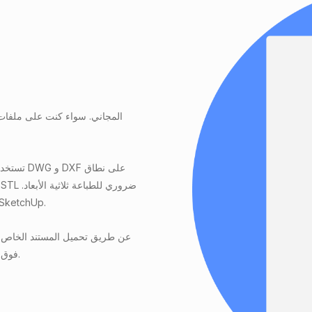
يشمل برنامج CAD الرائد AutoCAD و SolidWorks و Fusion 360 و chUp
فوق تحويل. سيكون ملفك جاهزًا للتنزيل على الفور. لا يوجد تسجيل مطلوب.