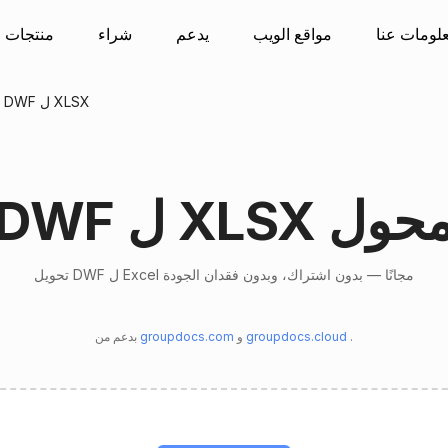
لومات عنا
مواقع الويب
يدعم
شراء
منتجات
يتحول DWF ل XLSX
DW ل XLSX محول
تحويل DWF ل Excel مجانًا — بدون اشتراك، وبدون فقدان الجودة
.
groupdocs.cloud
و
groupdocs.com
بدعم من