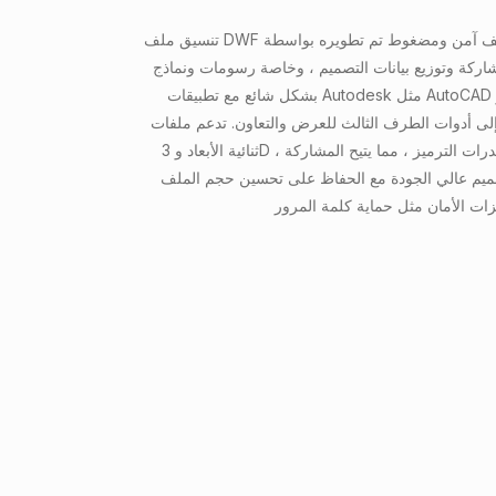
تنسيق ملف DWF هو تنسيق ملف آمن ومضغوط تم تطويره بواسطة Autodesk
ركة وتوزيع بيانات التصميم ، وخاصة رسومات ونماذج CAD. يتم استخدامه
بشكل شائع مع تطبيقات Autodesk مثل AutoCAD و Design Review ،
ى أدوات الطرف الثالث للعرض والتعاون. تدعم ملفات DWF البيانات
ثنائية الأبعاد و 3D ، والبيانات الوصفية ، وقدرات الترميز ، مما يتيح المشاركة
صميم عالي الجودة مع الحفاظ على تحسين حجم الملف