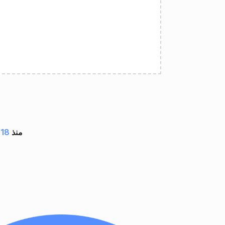
مستند بواسطة تطبيقات GroupDocs منذ
18