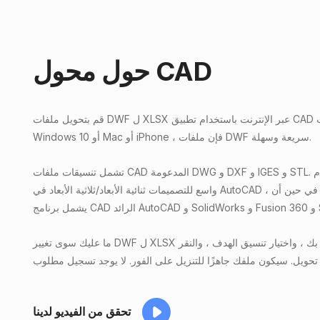
حول محول CAD
قم بتحويل ملفات DWF ل XLSX عبر الإنترنت باستخدام تطبيق CAD المجاني. سواء كنت على ملفات
Windows 10 أو Mac أو iPhone ، فإن ملفات DWF سريعة وسهلة.
تشمل تنسيقات ملفات CAD المدعومة DWG و DXF و IGES و STL. تستخدم DWG و DXF على نطاق
واسع للتصميمات ثنائية الأبعاد/ثلاثية الأبعاد في AutoCAD ، في حين أن STL ضروري للطباعة ثلاثية الأبعاد.
Sket.
ما عليك سوى تغيير DWF ل XLSX عن طريق تحميل المستند الخاص بك ، واختيار تنسيق الهدف ، والنقر
تحقق من الفيديو لدينا