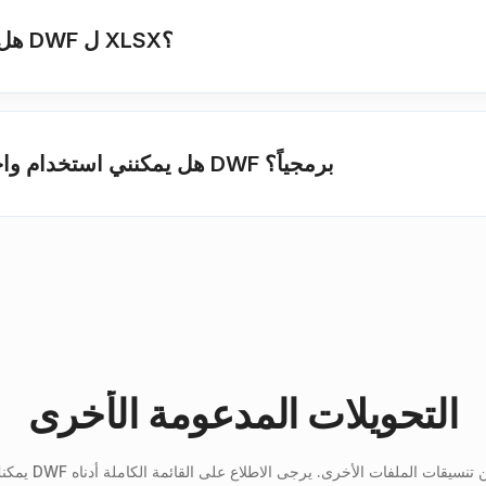
هل من الآمن استخدام هذه الأداة لتحويل DWF ل XLSX؟
هل يمكنني استخدام واجهة برمجة التطبيقات لتحويل الملفات DWF برمجياً؟
التحويلات المدعومة الأخرى