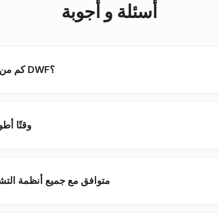
أسئلة و أجوبة
كم من الوقت يجب أن أنتظر حتى يتم تحويل DWF؟
لماذا يستغرق ملف 
هل هذا المحول DWF ل XLSX متوافق مع جميع أنظمة