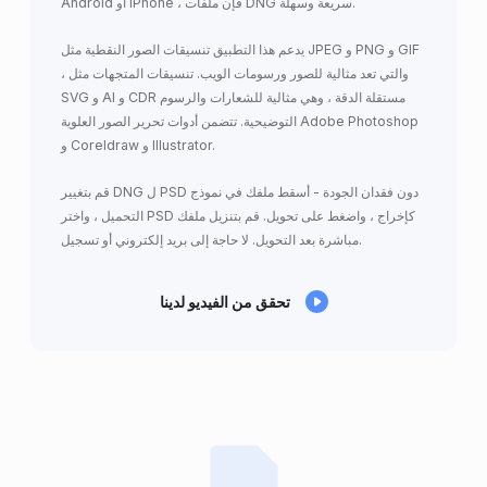
Android أو iPhone ، فإن ملفات DNG سريعة وسهلة.
يدعم هذا التطبيق تنسيقات الصور النقطية مثل JPEG و PNG و GIF
، والتي تعد مثالية للصور ورسومات الويب. تنسيقات المتجهات مثل
SVG و AI و CDR مستقلة الدقة ، وهي مثالية للشعارات والرسوم
التوضيحية. تتضمن أدوات تحرير الصور العلوية Adobe Photoshop
و Coreldraw و Illustrator.
قم بتغيير DNG ل PSD دون فقدان الجودة - أسقط ملفك في نموذج
التحميل ، واختر PSD كإخراج ، واضغط على تحويل. قم بتنزيل ملفك
مباشرة بعد التحويل. لا حاجة إلى بريد إلكتروني أو تسجيل.
تحقق من الفيديو لدينا